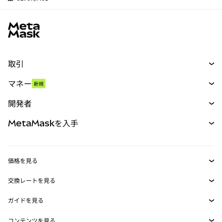
MetaMaskサイトフッター
取引
スワップ
マネー
新規
予測
新規
購入
開発者
パーペチュアル
新規
カード
ドキュメントを表示
MetaMaskを入手
RWA
mUSD
新規
ダッシュボード
トランザクションシールド
収益化
Smart Accounts Kit
Agent Wallet
新規
価格を見る
埋め込みウォレット
Snaps
ビットコインの価格
交換レートを見る
MetaMask Connect
イーサリアムの価格
報酬
新規
BTC→USD
Solanaの価格
ガイドを見る
Snaps
セキュリティ
ETH→USD
BTCの購入
Shiba Inuの価格
USDT→INR
コンテンツを見る
Web3サービス