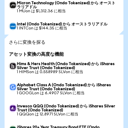
Micron Technology (Ondo Tokenized) から オースト
ラリアドル
1 MUon は $1,312.36 に相当
Intel (Ondo Tokenized) から オーストラリアドル
1 INTCon は $144.35 に相当
さらに変換を探る
アセット変換の高度な機能
Hims & Hers Health (Ondo Tokenized) から iShares
Silver Trust (Ondo Tokenized)
1 HIMSon は 0.558989 SLVon に相当
Alphabet Class A (Ondo Tokenized) から iShares
Silver Trust (Ondo Tokenized)
1 GOOGLon は 6.4907 SLVon に相当
Invesco QQQ (Ondo Tokenized) から iShares Silver
Trust (Ondo Tokenized)
1 QQQon は 12.8971 SLVon に相当
iShares 20+ Year Treasury Bond ETF (Ondo