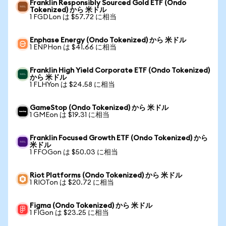
Franklin Responsibly Sourced Gold ETF (Ondo
Tokenized) から 米ドル
1 FGDLon は $57.72 に相当
Enphase Energy (Ondo Tokenized) から 米ドル
1 ENPHon は $41.66 に相当
Franklin High Yield Corporate ETF (Ondo Tokenized)
から 米ドル
1 FLHYon は $24.58 に相当
GameStop (Ondo Tokenized) から 米ドル
1 GMEon は $19.31 に相当
Franklin Focused Growth ETF (Ondo Tokenized) から
米ドル
1 FFOGon は $50.03 に相当
Riot Platforms (Ondo Tokenized) から 米ドル
1 RIOTon は $20.72 に相当
Figma (Ondo Tokenized) から 米ドル
1 FIGon は $23.25 に相当