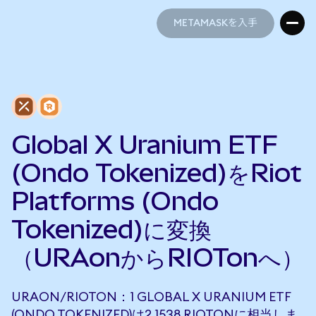
METAMASKを入手
METAMASKを入手
Global X Uranium ETF
(Ondo Tokenized)をRiot
Platforms (Ondo
Tokenized)に変換
（URAonからRIOTonへ）
URAON/RIOTON：1 GLOBAL X URANIUM ETF
(ONDO TOKENIZED)は2.1538 RIOTONに相当しま