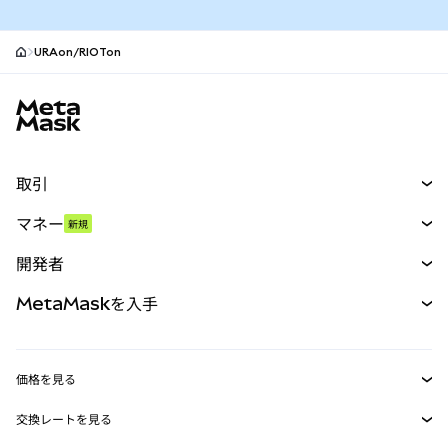
URAon/RIOTon
MetaMaskサイトフッター
取引
スワップ
マネー
新規
予測
新規
購入
開発者
パーペチュアル
新規
カード
ドキュメントを表示
MetaMaskを入手
RWA
mUSD
新規
ダッシュボード
トランザクションシールド
収益化
Smart Accounts Kit
Agent Wallet
新規
価格を見る
埋め込みウォレット
Snaps
ビットコインの価格
交換レートを見る
MetaMask Connect
イーサリアムの価格
報酬
新規
BTC→USD