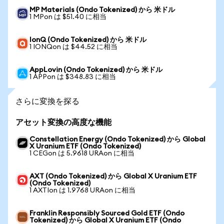
MP Materials (Ondo Tokenized) から 米ドル
1 MPon は $51.40 に相当
IonQ (Ondo Tokenized) から 米ドル
1 IONQon は $44.52 に相当
AppLovin (Ondo Tokenized) から 米ドル
1 APPon は $348.83 に相当
さらに変換を探る
アセット変換の高度な機能
Constellation Energy (Ondo Tokenized) から Global
X Uranium ETF (Ondo Tokenized)
1 CEGon は 5.9618 URAon に相当
AXT (Ondo Tokenized) から Global X Uranium ETF
(Ondo Tokenized)
1 AXTIon は 1.9768 URAon に相当
Franklin Responsibly Sourced Gold ETF (Ondo
Tokenized) から Global X Uranium ETF (Ondo