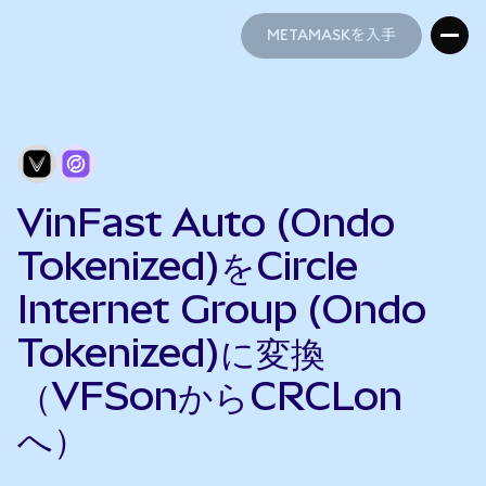
METAMASKを入手
METAMASKを入手
VinFast Auto (Ondo
Tokenized)をCircle
Internet Group (Ondo
Tokenized)に変換
（VFSonからCRCLon
へ）