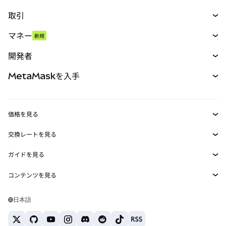
取引
スワップ
マネー
新規
予測
新規
購入
開発者
パーペチュアル
新規
カード
ドキュメントを表示
MetaMaskを入手
RWA
mUSD
新規
ダッシュボード
トランザクションシールド
収益化
Smart Accounts Kit
Agent Wallet
新規
価格を見る
埋め込みウォレット
Snaps
ビットコインの価格
交換レートを見る
MetaMask Connect
イーサリアムの価格
報酬
新規
BTC→USD
Solanaの価格
ガイドを見る
Snaps
セキュリティ
ETH→USD
BTCの購入
Shiba Inuの価格
USDT→INR
コンテンツを見る
Web3サービス
サポート
ETHの購入
Pepeの価格
ビットコインウォレット
BTC→USDT
SOLの購入
キャリア
Tetherの価格
Solanaウォレット
日本語
BTC→INR
PEPEの購入
お問い合わせ
USDCの価格
おすすめの暗号資産カード
ETH→USDT
USDTの購入