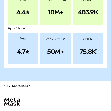
4.4
10M+
483.9K
App Store
評価
ダウンロード数
評価数
4.7
50M+
75.8K
VFSon/CRCLon
MetaMaskサイトフッター