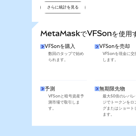
さらに統計を見る
さらに統計を見る
MetaMaskでVFSonを使
VFSonを購入
VFSonを売却
数回のタップで始め
VFSonを現金に交
られます。
します。
予測
無期限先物
VFSonと暗号資産予
最大50倍のレバレ
測市場で取引しま
ジでトークンをロ
す。
グまたはショート
ます。