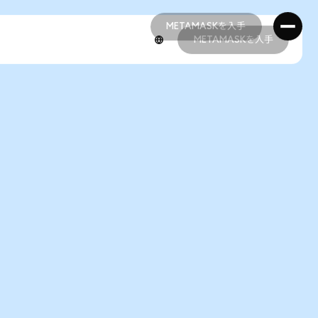
METAMASKを入手
METAMASKを入手
METAMASKを入手
METAMASKを入手