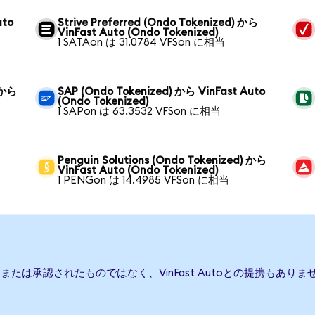
uto
Strive Preferred (Ondo Tokenized) から
VinFast Auto (Ondo Tokenized)
1 SATAon は 31.0784 VFSon に相当
 から
SAP (Ondo Tokenized) から VinFast Auto
(Ondo Tokenized)
1 SAPon は 63.3532 VFSon に相当
Penguin Solutions (Ondo Tokenized) から
VinFast Auto (Ondo Tokenized)
1 PENGon は 14.4985 VFSon に相当
後援、または承認されたものではなく、VinFast Autoとの提携も