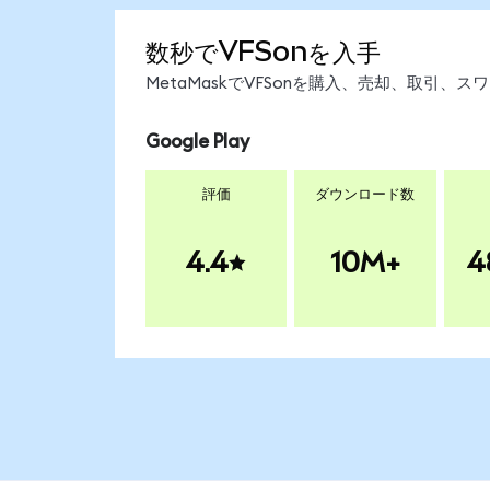
数秒でVFSonを入手
MetaMaskでVFSonを購入、売却、取引
Google Play
評価
ダウンロード数
4.4
10M+
4