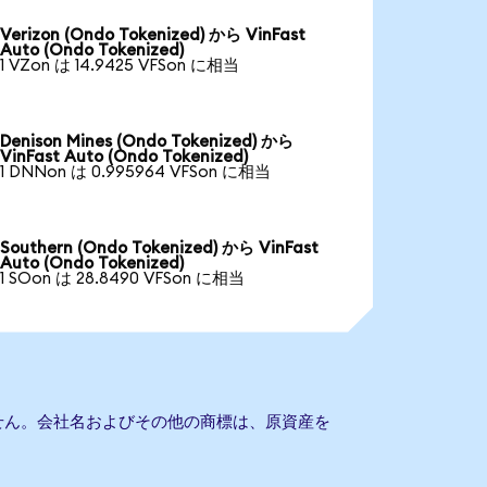
Verizon (Ondo Tokenized) から VinFast
Auto (Ondo Tokenized)
1 VZon は 14.9425 VFSon に相当
Denison Mines (Ondo Tokenized) から
VinFast Auto (Ondo Tokenized)
1 DNNon は 0.995964 VFSon に相当
Southern (Ondo Tokenized) から VinFast
Auto (Ondo Tokenized)
1 SOon は 28.8490 VFSon に相当
ありません。会社名およびその他の商標は、原資産を