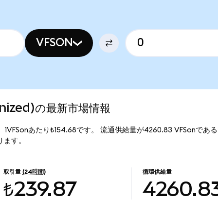
VFSON
okenized)の最新市場情報
価格は、1VFSonあたり₺154.68です。 流通供給量が4260.83 VFSonであるた
なります。
取引量
(24時間)
循環供給量
₺239.87
4260.8