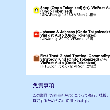
Snap (Ondo Tokenized) から VinFast A
(Ondo Tokenized)
1 SNAPon は 1.6250 VFSon に相当
Johnson & Johnson (Ondo Tokenized)
VinFast Auto (Ondo Tokenized)
1 JNJon は 80.1119 VFSon に相当
First Trust Global Tactical Commodity
Strategy Fund (Ondo Tokenized) から
VinFast Auto (Ondo Tokenized)
1 FTGCon は 8.8712 VFSon に相当
免責事項
この製品はVinFast Autoによって発行、
特定するためのみに使用されます。