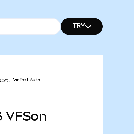
TRY
め、VinFast Auto
3
VFSon