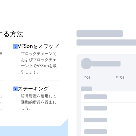
用する方法
取引
VFSonをスワップ
換
ブロックチェーン間
およびブロックチェ
ーン上でVFSonを取
引します。
15分
30分
ステーキング
ッ
暗号資産を運用して
ン
受動的所得を得まし
し
ょう。