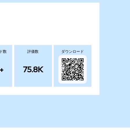
ド数
評価数
ダウンロード
+
75.8K