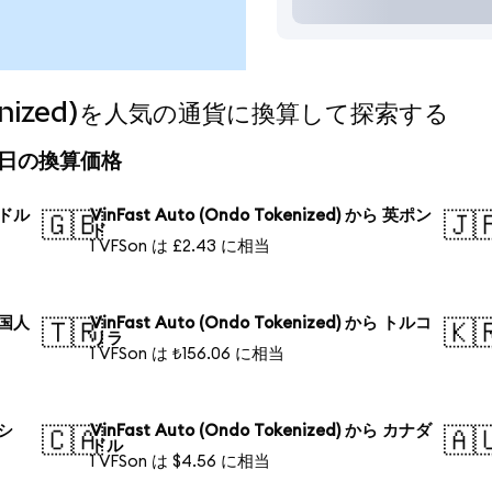
Tokenized)を人気の通貨に換算して探索する
d)の今日の換算価格
 米ドル
VinFast Auto (Ondo Tokenized) から 英ポン
🇬🇧
🇯
ド
1 VFSon は £2.43 に相当
 中国人
VinFast Auto (Ondo Tokenized) から トルコ
🇹🇷
🇰
リラ
1 VFSon は ₺156.06 に相当
ロシ
VinFast Auto (Ondo Tokenized) から カナダ
🇨🇦
🇦
ドル
1 VFSon は $4.56 に相当