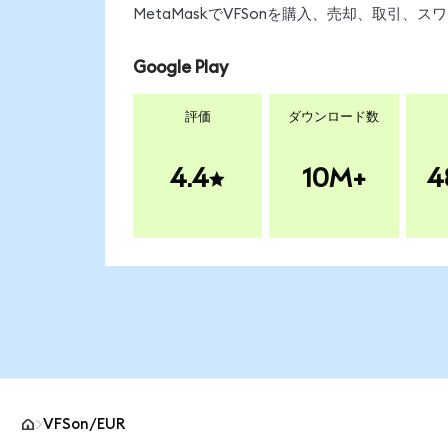
MetaMaskでVFSonを購入、売却、取引
Google Play
評価
ダウンロード数
4.4
10M+
4
VFSon/EUR