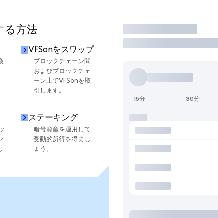
用する方法
取引
VFSonをスワップ
換
ブロックチェーン間
およびブロックチェ
ーン上でVFSonを取
引します。
15分
30分
ステーキング
ッ
暗号資産を運用して
ン
受動的所得を得まし
し
ょう。