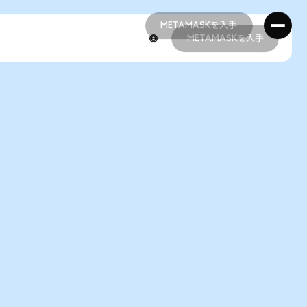
METAMASKを入手
METAMASKを入手
METAMASKを入手
METAMASKを入手