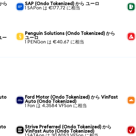
 から
SAP (Ondo Tokenized) から ユーロ
1 SAPon は €177.72 に相当
Penguin Solutions (Ondo Tokenized) から
 ユー
ユーロ
1 PENGon は €40.67 に相当
uto
Ford Motor (Ondo Tokenized) から VinFast
Auto (Ondo Tokenized)
1 Fon は 4.3584 VFSon に相当
uto
Strive Preferred (Ondo Tokenized) から
VinFast Auto (Ondo Tokenized)
1 SATAon は 30.8053 VFSon に相当