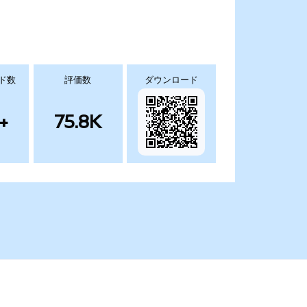
ド数
評価数
ダウンロード
+
75.8K