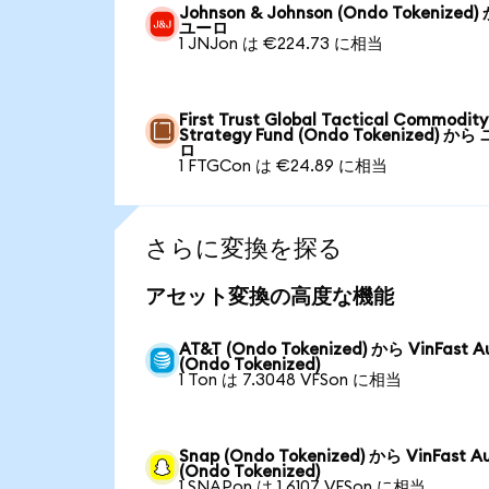
Johnson & Johnson (Ondo Tokenized)
ユーロ
1 JNJon は €224.73 に相当
First Trust Global Tactical Commodity
Strategy Fund (Ondo Tokenized) から
ロ
1 FTGCon は €24.89 に相当
さらに変換を探る
アセット変換の高度な機能
AT&T (Ondo Tokenized) から VinFast A
(Ondo Tokenized)
1 Ton は 7.3048 VFSon に相当
Snap (Ondo Tokenized) から VinFast A
(Ondo Tokenized)
1 SNAPon は 1.6107 VFSon に相当