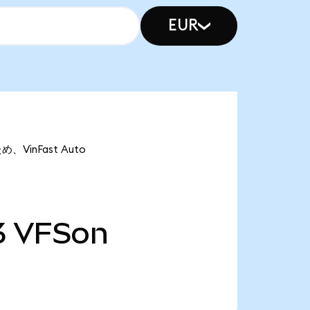
EUR
、VinFast Auto
3
VFSon