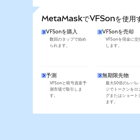
さらに統計を見る
MetaMaskでVFSonを使
VFSonを購入
VFSonを売却
数回のタップで始め
VFSonを現金に交
られます。
します。
予測
無期限先物
VFSonと暗号資産予
最大50倍のレバレ
測市場で取引しま
ジでトークンをロ
す。
グまたはショート
ます。