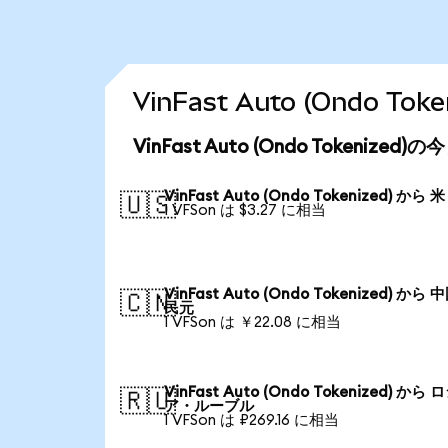
VinFast Auto (Ondo 
VinFast Auto (Ondo Tokenize
VinFast Auto (Ondo Tokenized) から
🇺🇸
1 VFSon は $3.27 に相当
VinFast Auto (Ondo Tokenized) から
🇨🇳
民元
1 VFSon は ￥22.08 に相当
VinFast Auto (Ondo Tokenized) から 
🇷🇺
ア・ルーブル
1 VFSon は ₽269.16 に相当