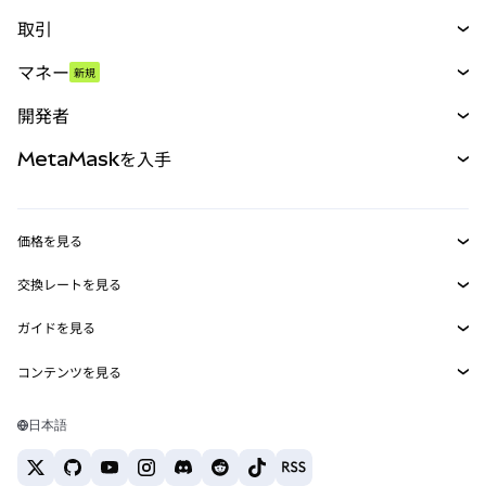
取引
スワップ
マネー
新規
予測
新規
購入
開発者
パーペチュアル
新規
カード
ドキュメントを表示
MetaMaskを入手
RWA
mUSD
新規
ダッシュボード
トランザクションシールド
収益化
Smart Accounts Kit
Agent Wallet
新規
価格を見る
埋め込みウォレット
Snaps
ビットコインの価格
交換レートを見る
MetaMask Connect
イーサリアムの価格
報酬
新規
BTC→USD
Solanaの価格
ガイドを見る
Snaps
セキュリティ
ETH→USD
BTCの購入
Shiba Inuの価格
USDT→INR
コンテンツを見る
Web3サービス
サポート
ETHの購入
Pepeの価格
ビットコインウォレット
BTC→USDT
SOLの購入
キャリア
Tetherの価格
Solanaウォレット
日本語
BTC→INR
PEPEの購入
お問い合わせ
USDCの価格
おすすめの暗号資産カード
ETH→USDT
USDTの購入