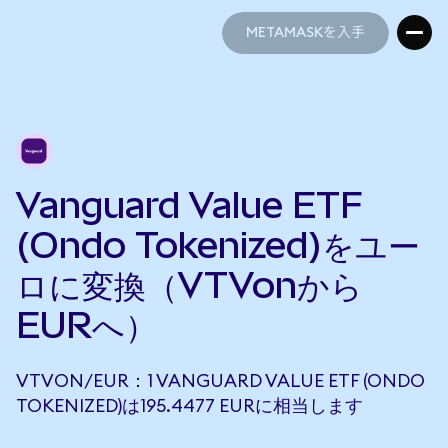
METAMASKを入手
METAMASKを入手
Vanguard Value ETF
(Ondo Tokenized)をユー
ロに変換（VTVonから
EURへ）
VTVON/EUR：1 VANGUARD VALUE ETF (ONDO
TOKENIZED)は195.4477 EURに相当します