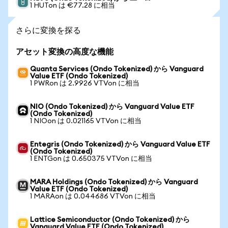
1 HUTon は €77.28 に相当
さらに変換を探る
アセット変換の高度な機能
Quanta Services (Ondo Tokenized) から Vanguard
Value ETF (Ondo Tokenized)
1 PWRon は 2.9926 VTVon に相当
NIO (Ondo Tokenized) から Vanguard Value ETF
(Ondo Tokenized)
1 NIOon は 0.021165 VTVon に相当
Entegris (Ondo Tokenized) から Vanguard Value ETF
(Ondo Tokenized)
1 ENTGon は 0.650375 VTVon に相当
MARA Holdings (Ondo Tokenized) から Vanguard
Value ETF (Ondo Tokenized)
1 MARAon は 0.044686 VTVon に相当
Lattice Semiconductor (Ondo Tokenized) から
Vanguard Value ETF (Ondo Tokenized)