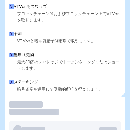
VTVonをスワップ
ブロックチェーン間およびブロックチェーン上でVTVon
を取引します。
予測
VTVonと暗号資産予測市場で取引します。
無期限先物
最大50倍のレバレッジでトークンをロングまたはショー
トします。
ステーキング
暗号資産を運用して受動的所得を得ましょう。
取引