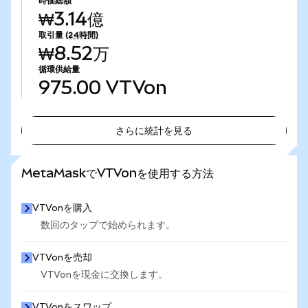
時価総額
₩3.14億
取引量
(24時間)
₩8.52万
循環供給量
975.00
VTVon
さらに統計を見る
さらに統計を見る
MetaMaskでVTVonを使用する方法
VTVonを購入
数回のタップで始められます。
VTVonを売却
VTVonを現金に交換します。
VTVonをスワップ