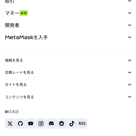
取引
スワップ
マネー
新規
予測
新規
購入
開発者
パーペチュアル
新規
カード
ドキュメントを表示
MetaMaskを入手
RWA
mUSD
新規
ダッシュボード
トランザクションシールド
収益化
Smart Accounts Kit
Agent Wallet
新規
価格を見る
埋め込みウォレット
Snaps
ビットコインの価格
交換レートを見る
MetaMask Connect
イーサリアムの価格
報酬
新規
BTC→USD
Solanaの価格
ガイドを見る
Snaps
セキュリティ
ETH→USD
BTCの購入
Shiba Inuの価格
USDT→INR
コンテンツを見る
Web3サービス
サポート
ETHの購入
Pepeの価格
ビットコインウォレット
BTC→USDT
SOLの購入
キャリア
Tetherの価格
Solanaウォレット
日本語
BTC→INR
PEPEの購入
お問い合わせ
USDCの価格
おすすめの暗号資産カード
ETH→USDT
USDTの購入
Chanlinkの価格
おすすめのモバイル暗号資産ウォレット
USDT→PHP
USDCの購入