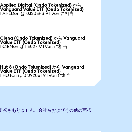
Applied Digital (Ondo Tokenized) から
Vanguard Value ETF (Ondo Tokenized)
1 APLDon は 0.130893 VTVon に相当
Ciena (Ondo Tokenized) から Vanguard
Value ETF (Ondo Tokenized)
1 CIENon は 1.8027 VTVon に相当
Hut 8 (Ondo Tokenized) から Vanguard
Value ETF (Ondo Tokenized)
1 HUTon は 0.392061 VTVon に相当
ETFとの提携もありません。会社名およびその他の商標