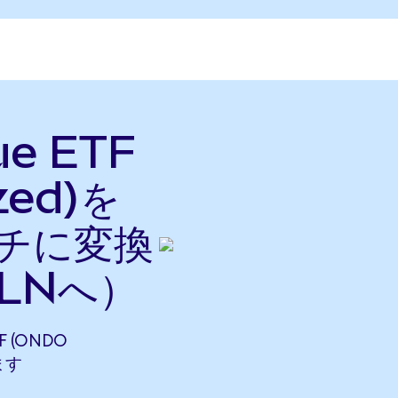
ue ETF
zed)を
ロチに変換
PLNへ）
F (ONDO
ます