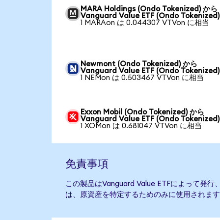
MARA Holdings (Ondo Tokenized) から
Vanguard Value ETF (Ondo Tokenized)
1 MARAon は 0.044307 VTVon に相当
Newmont (Ondo Tokenized) から
Vanguard Value ETF (Ondo Tokenized)
1 NEMon は 0.503467 VTVon に相当
Exxon Mobil (Ondo Tokenized) から
Vanguard Value ETF (Ondo Tokenized)
1 XOMon は 0.681047 VTVon に相当
免責事項
この製品はVanguard Value ETFによっ
は、原資産を特定するためのみに使用されます