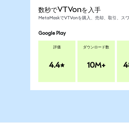
数秒でVTVonを入手
MetaMaskでVTVonを購入、売却、取引
Google Play
評価
ダウンロード数
4.4
10M+
4