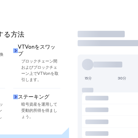
用する方法
取引
VTVonをスワッ
プ
換
ブロックチェーン間
およびブロックチェ
ーン上でVTVonを取
15分
30分
引します。
ステーキング
ッ
暗号資産を運用して
ン
受動的所得を得まし
し
ょう。