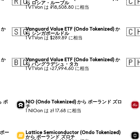
🇷🇺
🇨
ら ロシア・ルーブル
1 VTVon は ₽18,508.80 に相当
) か
Vanguard Value ETF (Ondo Tokenized) か
🇸🇬
🇨
ら シンガポールドル
1 VTVon は $289.89 に相当
) か
Vanguard Value ETF (Ondo Tokenized) か
🇧🇩
🇵
ら バングラデシュ・タカ
1 VTVon は ৳27,994.60 に相当
から ポ
NIO (Ondo Tokenized) から ポーランド ズロ
チ
1 NIOon は zł 17.68 に相当
ら ポー
Lattice Semiconductor (Ondo Tokenized)
から ポーランド ズロチ