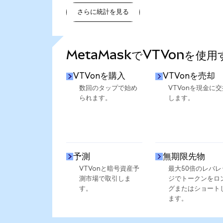
さらに統計を見る
さらに統計を見る
MetaMaskでVTVonを使
VTVonを購入
VTVonを売却
数回のタップで始め
VTVonを現金に交
られます。
します。
予測
無期限先物
VTVonと暗号資産予
最大50倍のレバレ
測市場で取引しま
ジでトークンをロ
す。
グまたはショート
ます。