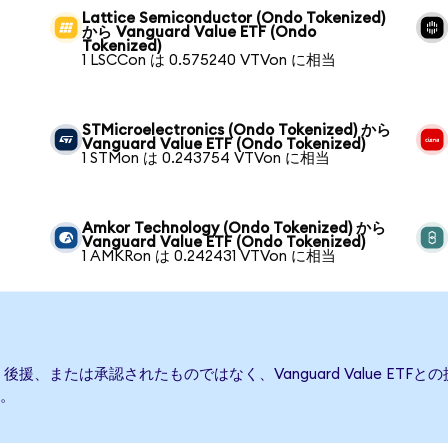
Lattice Semiconductor (Ondo Tokenized)
から Vanguard Value ETF (Ondo
Tokenized)
1 LSCCon は 0.575240 VTVon に相当
STMicroelectronics (Ondo Tokenized) から
Vanguard Value ETF (Ondo Tokenized)
1 STMon は 0.243754 VTVon に相当
Amkor Technology (Ondo Tokenized) から
Vanguard Value ETF (Ondo Tokenized)
1 AMKRon は 0.242431 VTVon に相当
て発行、後援、または承認されたものではなく、Vanguard Value 
。