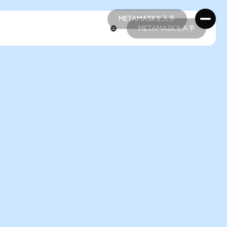
METAMASKを入手
METAMASKを入手
METAMASKを入手
METAMASKを入手