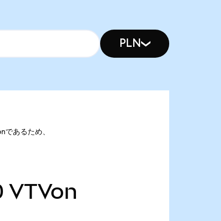
PLN
VTVonであるため、
0
VTVon