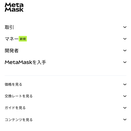
取引
スワップ
マネー
新規
予測
新規
購入
開発者
パーペチュアル
新規
カード
ドキュメントを表示
MetaMaskを入手
RWA
mUSD
新規
ダッシュボード
トランザクションシールド
収益化
Smart Accounts Kit
Agent Wallet
新規
価格を見る
埋め込みウォレット
Snaps
ビットコインの価格
交換レートを見る
MetaMask Connect
イーサリアムの価格
報酬
新規
BTC→USD
Solanaの価格
ガイドを見る
Snaps
セキュリティ
ETH→USD
BTCの購入
Shiba Inuの価格
USDT→INR
コンテンツを見る
Web3サービス
サポート
ETHの購入
Pepeの価格
ビットコインウォレット
BTC→USDT
SOLの購入