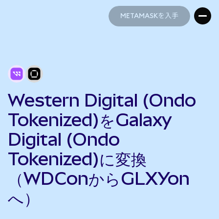
METAMASKを入手
METAMASKを入手
Western Digital (Ondo
Tokenized)をGalaxy
Digital (Ondo
Tokenized)に変換
（WDConからGLXYon
へ）