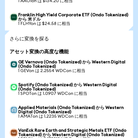
1 AAOIon は $134.20 に相当
Franklin High Yield Corporate ETF (Ondo Tokenized)
から 米ドル
1 FLHYon は $24.58 に相当
さらに変換を探る
アセット変換の高度な機能
GE Vernova (Ondo Tokenized) から Western Digital
(Ondo Tokenized)
1 GEVon は 2.2554 WDCon に相当
Spotify (Ondo Tokenized) から Western Digital
(Ondo Tokenized)
1 SPOTon は 1.0907 WDCon に相当
Applied Materials (Ondo Tokenized) から Western
Digital (Ondo Tokenized)
1 AMATon は 1.2235 WDCon に相当
VanEck Rare Earth and Strategic Metals ETF (Ondo
Tokenized) から Western Digital (Ondo Tokenized)