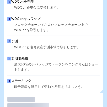
WDConを売却
WDConを現金に交換します。
WDConをスワップ
ブロックチェーン間およびブロックチェーン上で
WDConを取引します。
予測
WDConと暗号資産予測市場で取引します。
無期限先物
最大50倍のレバレッジでトークンをロングまたはショー
トします。
ステーキング
暗号資産を運用して受動的所得を得ましょう。
取引