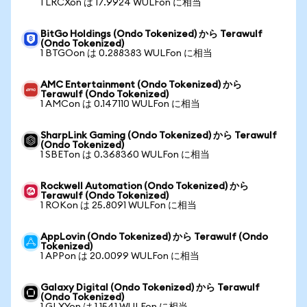
1 LRCXon は 17.9924 WULFon に相当
BitGo Holdings (Ondo Tokenized) から Terawulf
(Ondo Tokenized)
1 BTGOon は 0.288383 WULFon に相当
AMC Entertainment (Ondo Tokenized) から
Terawulf (Ondo Tokenized)
1 AMCon は 0.147110 WULFon に相当
SharpLink Gaming (Ondo Tokenized) から Terawulf
(Ondo Tokenized)
1 SBETon は 0.368360 WULFon に相当
Rockwell Automation (Ondo Tokenized) から
Terawulf (Ondo Tokenized)
1 ROKon は 25.8091 WULFon に相当
AppLovin (Ondo Tokenized) から Terawulf (Ondo
Tokenized)
1 APPon は 20.0099 WULFon に相当
Galaxy Digital (Ondo Tokenized) から Terawulf
(Ondo Tokenized)