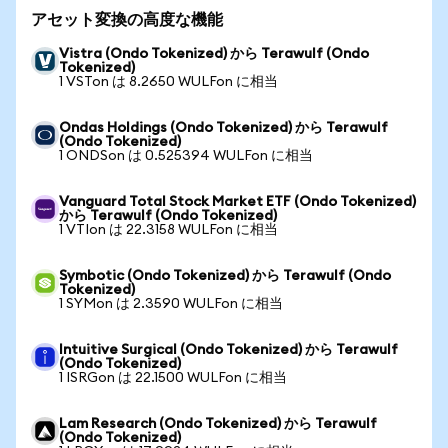
アセット変換の高度な機能
Vistra (Ondo Tokenized) から Terawulf (Ondo
Tokenized)
1 VSTon は 8.2650 WULFon に相当
Ondas Holdings (Ondo Tokenized) から Terawulf
(Ondo Tokenized)
1 ONDSon は 0.525394 WULFon に相当
Vanguard Total Stock Market ETF (Ondo Tokenized)
から Terawulf (Ondo Tokenized)
1 VTIon は 22.3158 WULFon に相当
Symbotic (Ondo Tokenized) から Terawulf (Ondo
Tokenized)
1 SYMon は 2.3590 WULFon に相当
Intuitive Surgical (Ondo Tokenized) から Terawulf
(Ondo Tokenized)
1 ISRGon は 22.1500 WULFon に相当
Lam Research (Ondo Tokenized) から Terawulf
(Ondo Tokenized)