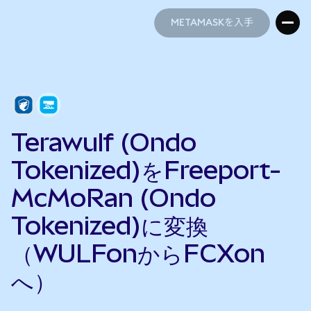
METAMASKを入手
METAMASKを入手
Terawulf (Ondo
Tokenized)をFreeport-
McMoRan (Ondo
Tokenized)に変換
（WULFonからFCXon
へ）