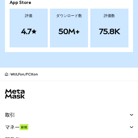
App Store
評価
ダウンロード数
評価数
4.7
50M+
75.8K
WULFon/FCXon
MetaMaskサイトフッター
取引
スワップ
マネー
新規
予測
新規
購入