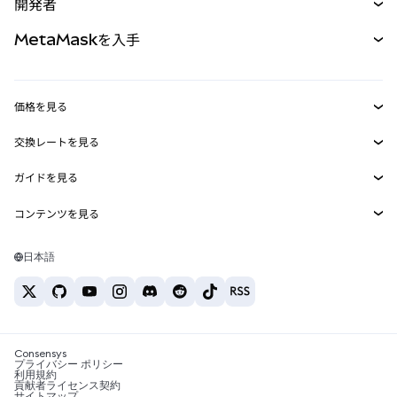
開発者
パーペチュアル
新規
カード
ドキュメントを表示
MetaMaskを入手
RWA
mUSD
新規
ダッシュボード
トランザクションシールド
収益化
Smart Accounts Kit
Agent Wallet
新規
価格を見る
埋め込みウォレット
Snaps
ビットコインの価格
交換レートを見る
MetaMask Connect
イーサリアムの価格
報酬
新規
BTC→USD
Solanaの価格
ガイドを見る
Snaps
セキュリティ
ETH→USD
BTCの購入
Shiba Inuの価格
USDT→INR
コンテンツを見る
Web3サービス
サポート
ETHの購入
Pepeの価格
ビットコインウォレット
BTC→USDT
SOLの購入
キャリア
Tetherの価格
Solanaウォレット
日本語
BTC→INR
PEPEの購入
お問い合わせ
USDCの価格
おすすめの暗号資産カード
ETH→USDT
USDTの購入
Chanlinkの価格
おすすめのモバイル暗号資産ウォレット
USDT→PHP
USDCの購入
Polymarketとは？
BTC→EUR
SHIBの購入
Consensys
税制関連ニュース
プライバシー ポリシー
利用規約
BNBの購入
貢献者ライセンス契約
暗号資産の購入方法は？
サイトマップ