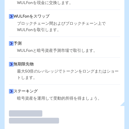
WULFonを現金に交換します。
WULFonをスワップ
ブロックチェーン間およびブロックチェーン上で
WULFonを取引します。
予測
WULFonと暗号資産予測市場で取引します。
無期限先物
最大50倍のレバレッジでトークンをロングまたはショー
トします。
ステーキング
暗号資産を運用して受動的所得を得ましょう。
取引