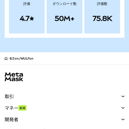
評価
ダウンロード数
評価数
4.7
50M+
75.8K
BZon/WULFon
MetaMaskサイトフッター
取引
スワップ
マネー
新規
予測
新規
購入
開発者
パーペチュアル
新規
カード
ドキュメントを表示