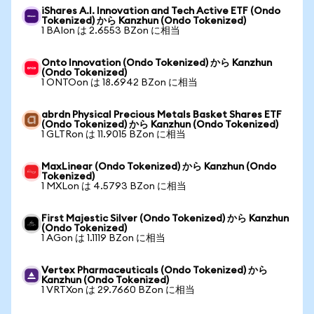
iShares A.I. Innovation and Tech Active ETF (Ondo
Tokenized) から Kanzhun (Ondo Tokenized)
1 BAIon は 2.6553 BZon に相当
Onto Innovation (Ondo Tokenized) から Kanzhun
(Ondo Tokenized)
1 ONTOon は 18.6942 BZon に相当
abrdn Physical Precious Metals Basket Shares ETF
(Ondo Tokenized) から Kanzhun (Ondo Tokenized)
1 GLTRon は 11.9015 BZon に相当
MaxLinear (Ondo Tokenized) から Kanzhun (Ondo
Tokenized)
1 MXLon は 4.5793 BZon に相当
First Majestic Silver (Ondo Tokenized) から Kanzhun
(Ondo Tokenized)
1 AGon は 1.1119 BZon に相当
Vertex Pharmaceuticals (Ondo Tokenized) から
Kanzhun (Ondo Tokenized)
1 VRTXon は 29.7660 BZon に相当