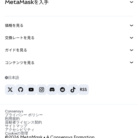
MetaMaskを入手
RWA
mUSD
新規
ダッシュボード
トランザクションシールド
収益化
Smart Accounts Kit
Agent Wallet
新規
価格を見る
埋め込みウォレット
Snaps
ビットコインの価格
交換レートを見る
MetaMask Connect
イーサリアムの価格
報酬
新規
BTC→USD
Solanaの価格
ガイドを見る
Snaps
セキュリティ
ETH→USD
BTCの購入
Shiba Inuの価格
USDT→INR
コンテンツを見る
Web3サービス
サポート
ETHの購入
Pepeの価格
ビットコインウォレット
BTC→USDT
SOLの購入
キャリア
Tetherの価格
Solanaウォレット
日本語
BTC→INR
PEPEの購入
お問い合わせ
USDCの価格
おすすめの暗号資産カード
ETH→USDT
USDTの購入
Chanlinkの価格
おすすめのモバイル暗号資産ウォレット
USDT→PHP
USDCの購入
Polymarketとは？
BTC→EUR
SHIBの購入
Consensys
税制関連ニュース
プライバシー ポリシー
利用規約
BNBの購入
貢献者ライセンス契約
暗号資産の購入方法は？
サイトマップ
アクセシビリティ
ビットコインを売るには？
Cookieの管理
©2026 MetaMask • A Consensys Formation