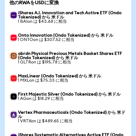
他のRWAをUSDに変換
iShares A.I. Innovation and Tech Active ETF (Ondo
Tokenized) から 米ドル
1 BAIon は $43.68 に相当
Onto Innovation (Ondo Tokenized) から 米ドル
1 ONTOon は $307.52 に相当
abrdn Physical Precious Metals Basket Shares ETF
(Ondo Tokenized) から 米ドル
1 GLTRon は $195.78 に相当
MaxLinear (Ondo Tokenized) から 米ドル
1 MXLon は $75.33 に相当
First Majestic Silver (Ondo Tokenized) から 米ドル
1 AGon は $18.29 に相当
Vertex Pharmaceuticals (Ondo Tokenized) から 米ド
ル
1 VRTXon は $489.65 に相当
iShares Systematic Alternatives Active ETF (Ondo