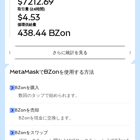
$7212.69
取引量
(24時間)
$4.53
循環供給量
438.44
BZon
さらに統計を見る
さらに統計を見る
MetaMaskでBZonを使用する方法
BZonを購入
数回のタップで始められます。
BZonを売却
BZonを現金に交換します。
BZonをスワップ