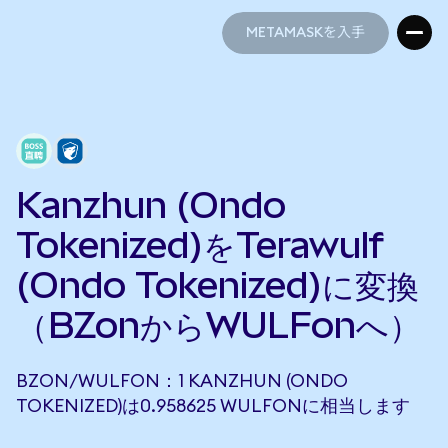
METAMASKを入手
METAMASKを入手
Kanzhun (Ondo
Tokenized)をTerawulf
(Ondo Tokenized)に変換
（BZonからWULFonへ）
BZON/WULFON：1 KANZHUN (ONDO
TOKENIZED)は0.958625 WULFONに相当します