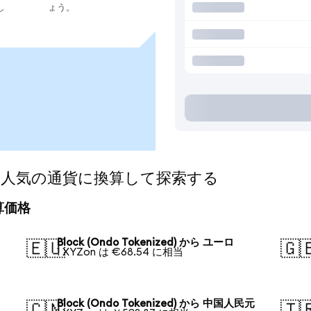
し
ょう。
zed)を人気の通貨に換算して探索する
換算価格
Block (Ondo Tokenized) から ユーロ
🇪🇺
🇬
1 XYZon は €68.54 に相当
Block (Ondo Tokenized) から 中国人民元
🇨🇳
🇹