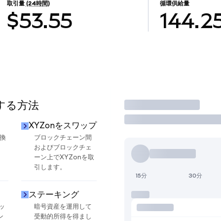
取引量
(24時間)
循環供給量
$53.55
144.2
用する方法
取引
XYZonをスワップ
交換
ブロックチェーン間
およびブロックチェ
ーン上でXYZonを取
引します。
15分
30分
ステーキング
ッ
暗号資産を運用して
ン
受動的所得を得まし