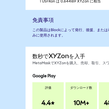
1 USFRon は 0.644169 XYZon に相当
免責事項
この製品はBlockによって発行、後援、また
みに使用されます。
数秒でXYZonを入手
MetaMaskでXYZonを購入、売却、取引
Google Play
評価
ダウンロード数
4.4
10M+
4