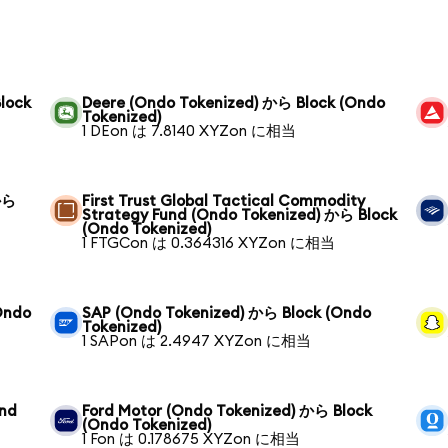
lock
Deere (Ondo Tokenized) から Block (Ondo
Tokenized)
1 DEon は 7.8140 XYZon に相当
から
First Trust Global Tactical Commodity
Strategy Fund (Ondo Tokenized) から Block
(Ondo Tokenized)
1 FTGCon は 0.364316 XYZon に相当
Ondo
SAP (Ondo Tokenized) から Block (Ondo
Tokenized)
1 SAPon は 2.4947 XYZon に相当
und
Ford Motor (Ondo Tokenized) から Block
(Ondo Tokenized)
1 Fon は 0.178675 XYZon に相当