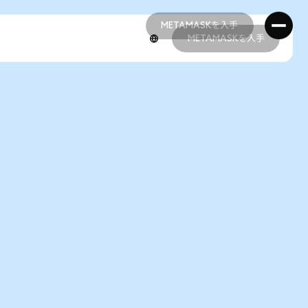
METAMASKを入手
METAMASKを入手
METAMASKを入手
METAMASKを入手