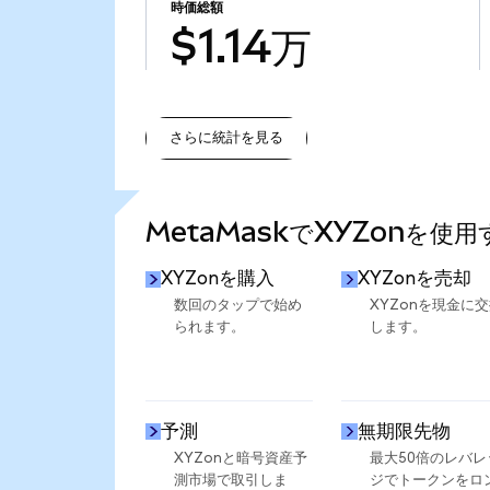
時価総額
$1.14万
さらに統計を見る
さらに統計を見る
MetaMaskでXYZonを使
XYZonを購入
XYZonを売却
数回のタップで始め
XYZonを現金に
られます。
します。
予測
無期限先物
XYZonと暗号資産予
最大50倍のレバレ
測市場で取引しま
ジでトークンをロ