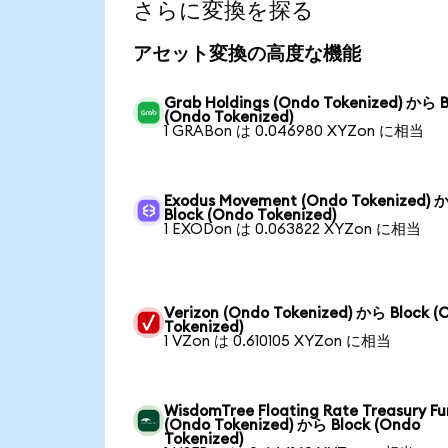
さらに変換を探る
アセット変換の高度な機能
Grab Holdings (Ondo Tokenized) から B
(Ondo Tokenized)
1 GRABon は 0.046980 XYZon に相当
Exodus Movement (Ondo Tokenized) 
Block (Ondo Tokenized)
1 EXODon は 0.063822 XYZon に相当
Verizon (Ondo Tokenized) から Block (
Tokenized)
1 VZon は 0.610105 XYZon に相当
WisdomTree Floating Rate Treasury F
(Ondo Tokenized) から Block (Ondo
Tokenized)