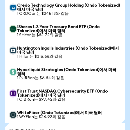
Credo Technology Group Holding (Ondo Tokenized)
에서 미국 달러
1 CRDOon는 $245.18와 같음
iShares 1-3 Year Treasury Bond ETF (Ondo
Tokenized)에서 미국 달러
1 SHYon는 $82.72와 같음
Huntington Ingalls Industries (Ondo Tokenized)에서
미국 달러
1 HIIon는 $316.68와 같음
Hyperliquid Strategies (Ondo Tokenized)에서 미국
달러
1 PURRon는 $6.84와 같음
First Trust NASDAQ Cybersecurity ETF (Ondo
Tokenized)에서 미국 달러
1 CIBRon는 $97.42와 같음
WhiteFiber (Ondo Tokenized)에서 미국 달러
1 WYFIon는 $26.92와 같음