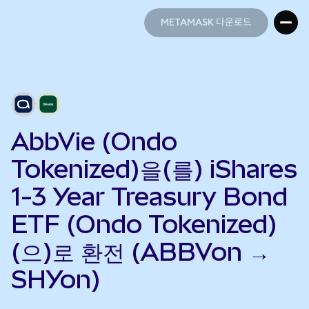
METAMASK 다운로드
METAMASK 다운로드
AbbVie (Ondo
Tokenized)을(를) iShares
1-3 Year Treasury Bond
ETF (Ondo Tokenized)
(으)로 환전 (ABBVon →
SHYon)