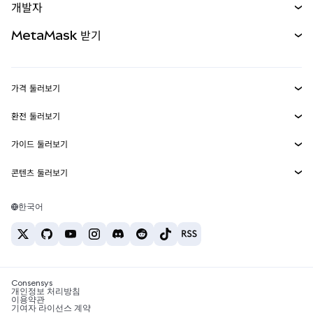
개발자
무기한 선물
신규
카드
문서 보기
MetaMask 받기
실물자산
mUSD
신규
대시보드
Transaction Shield
수익 창출
Smart Accounts Kit
에이전트 지갑
신규
가격 둘러보기
임베디드 지갑
Snaps
비트코인 가격
환전 둘러보기
MetaMask Connect
이더리움 가격
보상
신규
BTC를 USD로 환전
솔라나 가격
가이드 둘러보기
Snaps
보안
ETH를 USD로 환전
BTC 매수
시바이누 가격
USDT를 INR로 환전
콘텐츠 둘러보기
웹3 서비스
고객 지원
ETH 매수
페페 가격
비트코인 지갑
BTC를 USDT로 환전
SOL 매수
채용
테더 가격
솔라나 지갑
한국어
BTC를 INR로 환전
PEPE 매수
연락처
USDC 가격
최고의 암호화폐 카드
ETH를 USDT로 환전
USDT 매수
체인링크 가격
최고의 모바일 암호화폐 지갑
USDT를 PHP로 환전
USDC 매수
Polymarket이란?
BTC를 EUR로 환전
SHIB 매수
Consensys
암호화폐 세금 뉴스
개인정보 처리방침
이용약관
BNB 매수
기여자 라이선스 계약
암호화폐 매수 방법