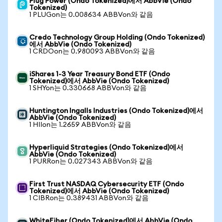
Plug Power (Ondo Tokenized)에서 AbbVie (Ondo
Tokenized)
1 PLUGon는 0.008634 ABBVon와 같음
Credo Technology Group Holding (Ondo Tokenized)
에서 AbbVie (Ondo Tokenized)
1 CRDOon는 0.980093 ABBVon와 같음
iShares 1-3 Year Treasury Bond ETF (Ondo
Tokenized)에서 AbbVie (Ondo Tokenized)
1 SHYon는 0.330668 ABBVon와 같음
Huntington Ingalls Industries (Ondo Tokenized)에서
AbbVie (Ondo Tokenized)
1 HIIon는 1.2659 ABBVon와 같음
Hyperliquid Strategies (Ondo Tokenized)에서
AbbVie (Ondo Tokenized)
1 PURRon는 0.027343 ABBVon와 같음
First Trust NASDAQ Cybersecurity ETF (Ondo
Tokenized)에서 AbbVie (Ondo Tokenized)
1 CIBRon는 0.389431 ABBVon와 같음
WhiteFiber (Ondo Tokenized)에서 AbbVie (Ondo