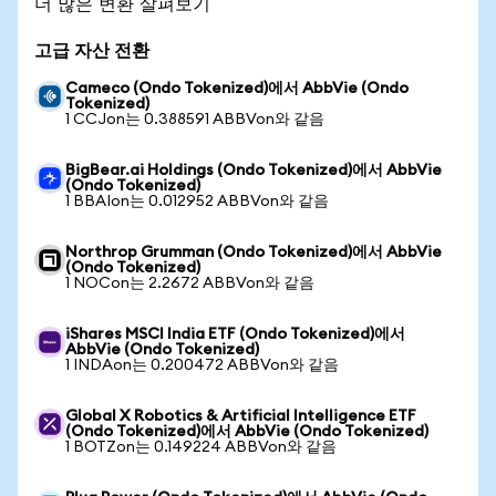
더 많은 변환 살펴보기
고급 자산 전환
Cameco (Ondo Tokenized)에서 AbbVie (Ondo
Tokenized)
1 CCJon는 0.388591 ABBVon와 같음
BigBear.ai Holdings (Ondo Tokenized)에서 AbbVie
(Ondo Tokenized)
1 BBAIon는 0.012952 ABBVon와 같음
Northrop Grumman (Ondo Tokenized)에서 AbbVie
(Ondo Tokenized)
1 NOCon는 2.2672 ABBVon와 같음
iShares MSCI India ETF (Ondo Tokenized)에서
AbbVie (Ondo Tokenized)
1 INDAon는 0.200472 ABBVon와 같음
Global X Robotics & Artificial Intelligence ETF
(Ondo Tokenized)에서 AbbVie (Ondo Tokenized)
1 BOTZon는 0.149224 ABBVon와 같음