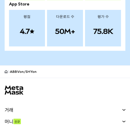
App Store
평점
다운로드 수
평가 수
4.7
50M+
75.8K
ABBVon/SHYon
MetaMask 사이트 바닥글
거래
스왑
머니
신규
예측 시장
신규
매수