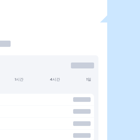
1시간
4시간
1일