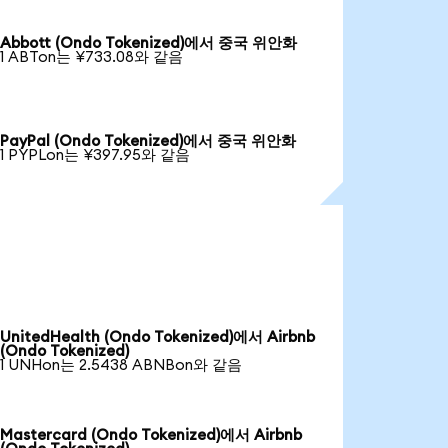
Abbott (Ondo Tokenized)에서 중국 위안화
1 ABTon는 ¥733.08와 같음
PayPal (Ondo Tokenized)에서 중국 위안화
1 PYPLon는 ¥397.95와 같음
UnitedHealth (Ondo Tokenized)에서 Airbnb
(Ondo Tokenized)
1 UNHon는 2.5438 ABNBon와 같음
Mastercard (Ondo Tokenized)에서 Airbnb