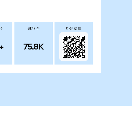
 수
평가 수
다운로드
+
75.8K