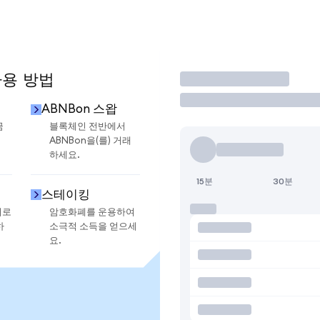
사용 방법
거래
ABNBon 스왑
금
블록체인 전반에서
ABNBon을(를) 거래
하세요.
15분
30분
스테이킹
지로
암호화폐를 운용하여
하
소극적 소득을 얻으세
요.