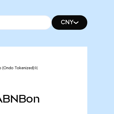
CNY
(Ondo Tokenized)의
ABNBon