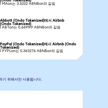
(Ondo Tokenized)
1 MAon는 3.5222 ABNBon와 같음
Abbott (Ondo Tokenized)에서 Airbnb
(Ondo Tokenized)
1 ABTon는 0.669199 ABNBon와 같음
PayPal (Ondo Tokenized)에서 Airbnb (Ondo
Tokenized)
1 PYPLon는 0.363276 ABNBon와 같음
식별하기 위해서만 사용됩니다.