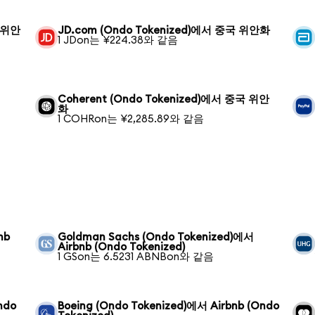
국 위안
JD.com (Ondo Tokenized)에서 중국 위안화
1 JDon는 ¥224.38와 같음
Coherent (Ondo Tokenized)에서 중국 위안
화
1 COHRon는 ¥2,285.89와 같음
nb
Goldman Sachs (Ondo Tokenized)에서
Airbnb (Ondo Tokenized)
1 GSon는 6.5231 ABNBon와 같음
ndo
Boeing (Ondo Tokenized)에서 Airbnb (Ondo