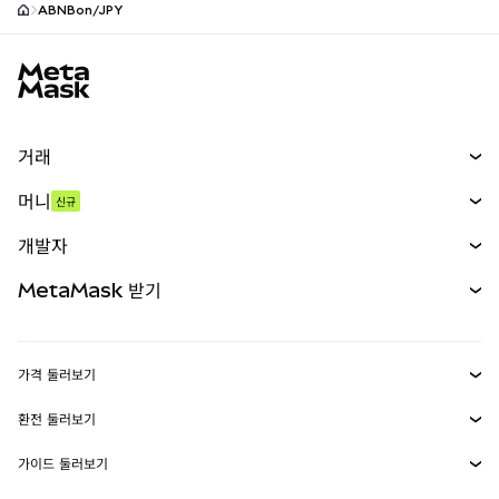
ABNBon/JPY
MetaMask 사이트 바닥글
거래
스왑
머니
신규
예측 시장
신규
매수
개발자
무기한 선물
신규
카드
문서 보기
MetaMask 받기
실물자산
mUSD
신규
대시보드
Transaction Shield
수익 창출
Smart Accounts Kit
에이전트 지갑
신규
가격 둘러보기
임베디드 지갑
Snaps
비트코인 가격
환전 둘러보기
MetaMask Connect
이더리움 가격
보상
신규
BTC를 USD로 환전
솔라나 가격
가이드 둘러보기
Snaps
보안
ETH를 USD로 환전
BTC 매수
시바이누 가격