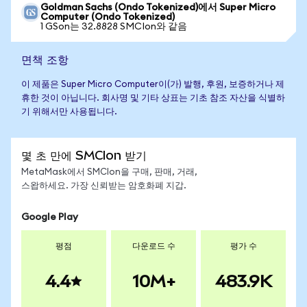
Goldman Sachs (Ondo Tokenized)에서 Super Micro
Computer (Ondo Tokenized)
1 GSon는 32.8828 SMCIon와 같음
면책 조항
이 제품은 Super Micro Computer이(가) 발행, 후원, 보증하거나 제
휴한 것이 아닙니다. 회사명 및 기타 상표는 기초 참조 자산을 식별하
기 위해서만 사용됩니다.
몇 초 만에 SMCIon 받기
MetaMask에서 SMCIon을 구매, 판매, 거래,
스왑하세요. 가장 신뢰받는 암호화폐 지갑.
Google Play
평점
다운로드 수
평가 수
4.4
10M+
483.9K