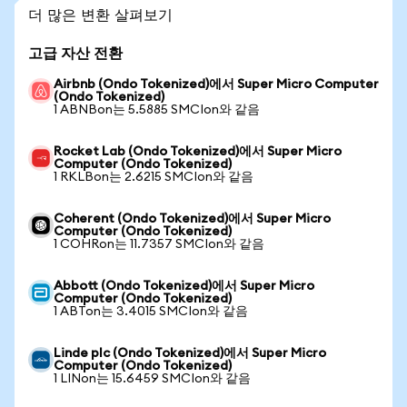
더 많은 변환 살펴보기
고급 자산 전환
Airbnb (Ondo Tokenized)에서 Super Micro Computer
(Ondo Tokenized)
1 ABNBon는 5.5885 SMCIon와 같음
Rocket Lab (Ondo Tokenized)에서 Super Micro
Computer (Ondo Tokenized)
1 RKLBon는 2.6215 SMCIon와 같음
Coherent (Ondo Tokenized)에서 Super Micro
Computer (Ondo Tokenized)
1 COHRon는 11.7357 SMCIon와 같음
Abbott (Ondo Tokenized)에서 Super Micro
Computer (Ondo Tokenized)
1 ABTon는 3.4015 SMCIon와 같음
Linde plc (Ondo Tokenized)에서 Super Micro
Computer (Ondo Tokenized)
1 LINon는 15.6459 SMCIon와 같음