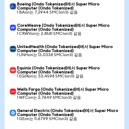
Boeing (Ondo Tokenized)에서 Super Micro
Computer (Ondo Tokenized)
1 BAon는 7.2944 SMCIon와 같음
CoreWeave (Ondo Tokenized)에서 Super Micro
Computer (Ondo Tokenized)
1 CRWVon는 2.8581 SMCIon와 같음
UnitedHealth (Ondo Tokenized)에서 Super Micro
Computer (Ondo Tokenized)
1 UNHon는 13.0338 SMCIon와 같음
Equinix (Ondo Tokenized)에서 Super Micro
Computer (Ondo Tokenized)
1 EQIXon는 33.4598 SMCIon와 같음
Wells Fargo (Ondo Tokenized)에서 Super Micro
Computer (Ondo Tokenized)
1 WFCon는 2.7649 SMCIon와 같음
General Electric (Ondo Tokenized)에서 Super Micro
Computer (Ondo Tokenized)
1 GEon는 11.6799 SMCIon와 같음