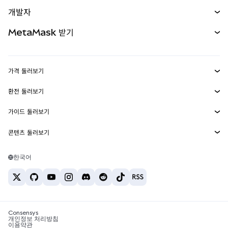
예측 시장
신규
매수
개발자
무기한 선물
신규
카드
문서 보기
MetaMask 받기
실물자산
mUSD
신규
대시보드
Transaction Shield
수익 창출
Smart Accounts Kit
에이전트 지갑
신규
가격 둘러보기
임베디드 지갑
Snaps
비트코인 가격
환전 둘러보기
MetaMask Connect
이더리움 가격
보상
신규
BTC를 USD로 환전
솔라나 가격
가이드 둘러보기
Snaps
보안
ETH를 USD로 환전
BTC 매수
시바이누 가격
USDT를 INR로 환전
콘텐츠 둘러보기
웹3 서비스
고객 지원
ETH 매수
페페 가격
비트코인 지갑
BTC를 USDT로 환전
SOL 매수
채용
테더 가격
솔라나 지갑
한국어
BTC를 INR로 환전
PEPE 매수
연락처
USDC 가격
최고의 암호화폐 카드
ETH를 USDT로 환전
USDT 매수
체인링크 가격
최고의 모바일 암호화폐 지갑
USDT를 PHP로 환전
USDC 매수
Polymarket이란?
BTC를 EUR로 환전
SHIB 매수
Consensys
암호화폐 세금 뉴스
개인정보 처리방침
이용약관
BNB 매수