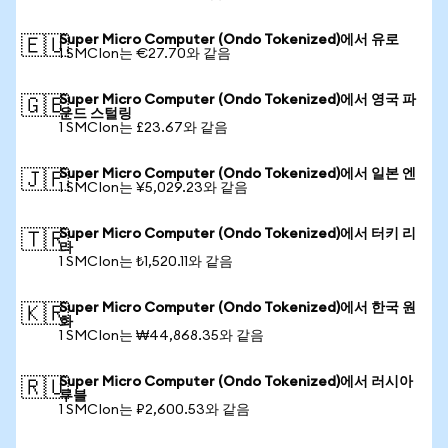
Super Micro Computer (Ondo Tokenized)에서 유로
🇪🇺
1 SMCIon는 €27.70와 같음
Super Micro Computer (Ondo Tokenized)에서 영국 파
🇬🇧
운드 스털링
1 SMCIon는 £23.67와 같음
Super Micro Computer (Ondo Tokenized)에서 일본 엔
🇯🇵
1 SMCIon는 ¥5,029.23와 같음
Super Micro Computer (Ondo Tokenized)에서 터키 리
🇹🇷
라
1 SMCIon는 ₺1,520.11와 같음
Super Micro Computer (Ondo Tokenized)에서 한국 원
🇰🇷
화
1 SMCIon는 ₩44,868.35와 같음
Super Micro Computer (Ondo Tokenized)에서 러시아
🇷🇺
루블
1 SMCIon는 ₽2,600.53와 같음