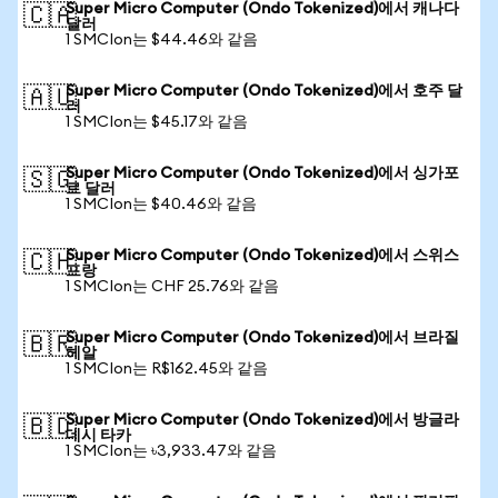
Super Micro Computer (Ondo Tokenized)에서 캐나다
🇨🇦
달러
1 SMCIon는 $44.46와 같음
Super Micro Computer (Ondo Tokenized)에서 호주 달
🇦🇺
러
1 SMCIon는 $45.17와 같음
Super Micro Computer (Ondo Tokenized)에서 싱가포
🇸🇬
르 달러
1 SMCIon는 $40.46와 같음
Super Micro Computer (Ondo Tokenized)에서 스위스
🇨🇭
프랑
1 SMCIon는 CHF 25.76와 같음
Super Micro Computer (Ondo Tokenized)에서 브라질
🇧🇷
헤알
1 SMCIon는 R$162.45와 같음
Super Micro Computer (Ondo Tokenized)에서 방글라
🇧🇩
데시 타카
1 SMCIon는 ৳3,933.47와 같음