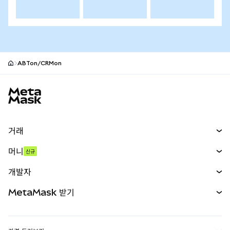
ABTon/CRMon
MetaMask 사이트 바닥글
거래
스왑
머니
신규
예측 시장
신규
매수
개발자
무기한 선물
신규
카드
문서 보기
MetaMask 받기
실물자산
mUSD
신규
대시보드
Transaction Shield
수익 창출
Smart Accounts Kit
에이전트 지갑
신규