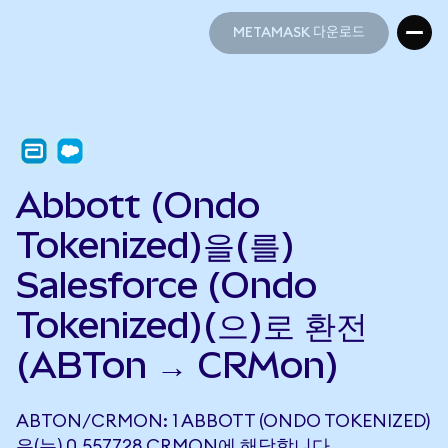
METAMASK 다운로드
METAMASK 다운로드
Abbott (Ondo
Tokenized)을(를)
Salesforce (Ondo
Tokenized)(으)로 환전
(ABTon → CRMon)
ABTON/CRMON: 1 ABBOTT (ONDO TOKENIZED)
은(는) 0.557728 CRMON에 해당합니다