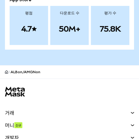
App Store
평점
다운로드 수
평가 수
4.7
50M+
75.8K
ALBon/AMGNon
MetaMask 사이트 바닥글
거래
스왑
머니
신규
예측 시장
신규
매수
개발자