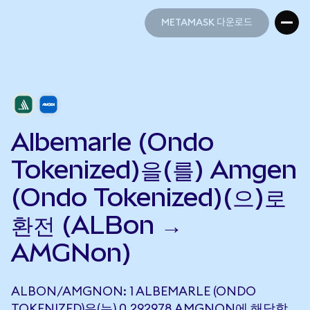
METAMASK 다운로드
METAMASK 다운로드
Albemarle (Ondo
Tokenized)을(를) Amgen
(Ondo Tokenized)(으)로
환전 (ALBon →
AMGNon)
ALBON/AMGNON: 1 ALBEMARLE (ONDO
TOKENIZED)은(는) 0.292978 AMGNON에 해당합