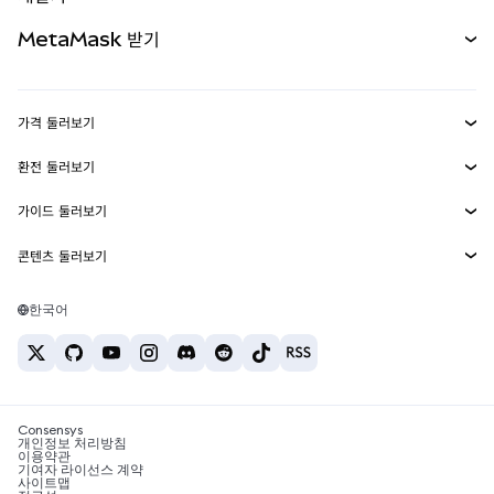
무기한 선물
신규
카드
문서 보기
MetaMask 받기
실물자산
mUSD
신규
대시보드
Transaction Shield
수익 창출
Smart Accounts Kit
에이전트 지갑
신규
가격 둘러보기
임베디드 지갑
Snaps
비트코인 가격
환전 둘러보기
MetaMask Connect
이더리움 가격
보상
신규
BTC를 USD로 환전
솔라나 가격
가이드 둘러보기
Snaps
보안
ETH를 USD로 환전
BTC 매수
시바이누 가격
USDT를 INR로 환전
콘텐츠 둘러보기
웹3 서비스
고객 지원
ETH 매수
페페 가격
비트코인 지갑
BTC를 USDT로 환전
SOL 매수
채용
테더 가격
솔라나 지갑
한국어
BTC를 INR로 환전
PEPE 매수
연락처
USDC 가격
최고의 암호화폐 카드
ETH를 USDT로 환전
USDT 매수
체인링크 가격
최고의 모바일 암호화폐 지갑
USDT를 PHP로 환전
USDC 매수
Polymarket이란?
BTC를 EUR로 환전
SHIB 매수
Consensys
암호화폐 세금 뉴스
개인정보 처리방침
이용약관
BNB 매수
기여자 라이선스 계약
암호화폐 매수 방법
사이트맵