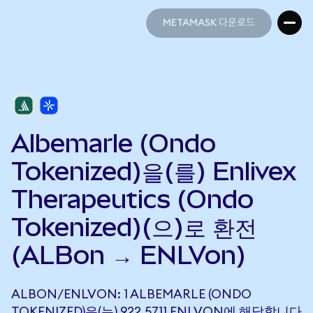
METAMASK 다운로드
METAMASK 다운로드
Albemarle (Ondo
Tokenized)을(를) Enlivex
Therapeutics (Ondo
Tokenized)(으)로 환전
(ALBon → ENLVon)
ALBON/ENLVON: 1 ALBEMARLE (ONDO
TOKENIZED)은(는) 922.5711 ENLVON에 해당합니다