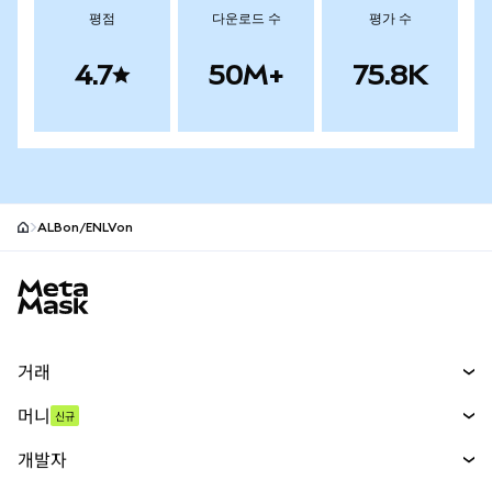
평점
다운로드 수
평가 수
4.7
50M+
75.8K
ALBon/ENLVon
MetaMask 사이트 바닥글
거래
스왑
머니
신규
예측 시장
신규
매수
개발자
무기한 선물
신규
카드
문서 보기