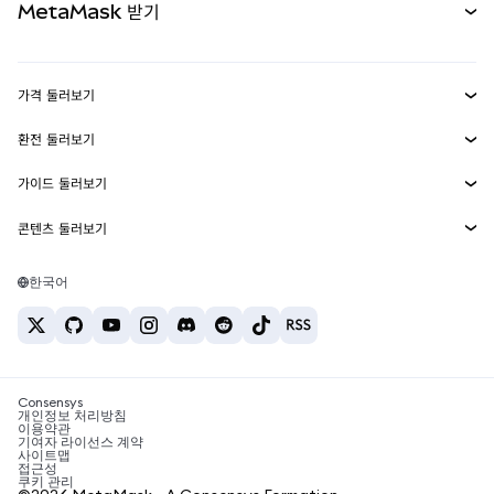
MetaMask 받기
실물자산
mUSD
신규
대시보드
Transaction Shield
수익 창출
Smart Accounts Kit
에이전트 지갑
신규
가격 둘러보기
임베디드 지갑
Snaps
비트코인 가격
환전 둘러보기
MetaMask Connect
이더리움 가격
보상
신규
BTC를 USD로 환전
솔라나 가격
가이드 둘러보기
Snaps
보안
ETH를 USD로 환전
BTC 매수
시바이누 가격
USDT를 INR로 환전
콘텐츠 둘러보기
웹3 서비스
고객 지원
ETH 매수
페페 가격
비트코인 지갑
BTC를 USDT로 환전
SOL 매수
채용
테더 가격
솔라나 지갑
한국어
BTC를 INR로 환전
PEPE 매수
연락처
USDC 가격
최고의 암호화폐 카드
ETH를 USDT로 환전
USDT 매수
체인링크 가격
최고의 모바일 암호화폐 지갑
USDT를 PHP로 환전
USDC 매수
Polymarket이란?
BTC를 EUR로 환전
SHIB 매수
Consensys
암호화폐 세금 뉴스
개인정보 처리방침
이용약관
BNB 매수
기여자 라이선스 계약
암호화폐 매수 방법
사이트맵
접근성
비트코인 매도 방법
쿠키 관리