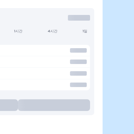
1시간
4시간
1일