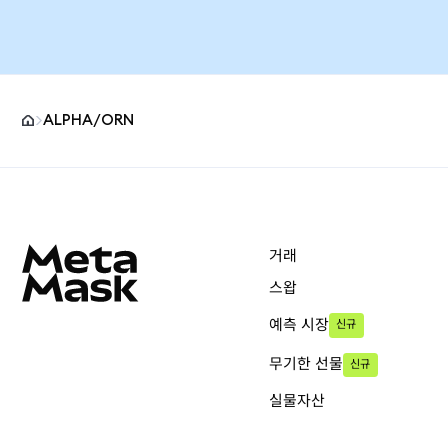
ALPHA/ORN
MetaMask 사이트 바닥글
거래
스왑
예측 시장
신규
무기한 선물
신규
실물자산