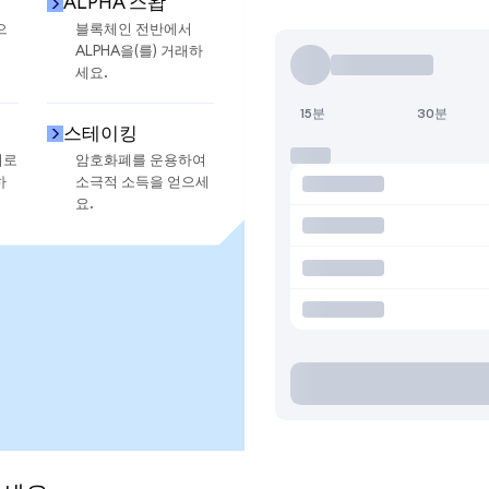
ALPHA 스왑
으
블록체인 전반에서
ALPHA을(를) 거래하
세요.
15분
30분
스테이킹
지로
암호화폐를 운용하여
하
소극적 소득을 얻으세
요.