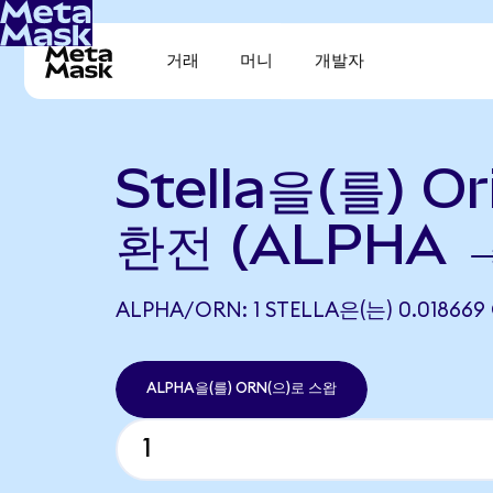
거래
머니
개발자
Stella을(를) O
환전 (ALPHA 
ALPHA/ORN: 1 STELLA은(는) 0.018
ALPHA을(를) ORN(으)로 스왑