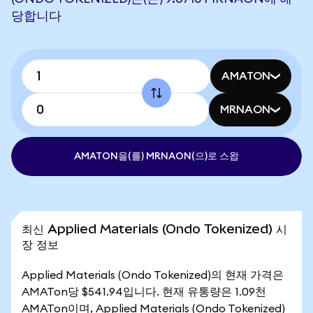
당합니다
AMATON
MRNAON
AMATON을(를) MRNAON(으)로 스왑
최신 Applied Materials (Ondo Tokenized) 시
장 정보
Applied Materials (Ondo Tokenized)의 현재 가격은
AMATon당 $541.94입니다. 현재 유통량은 1.09천
AMATon이며, Applied Materials (Ondo Tokenized)