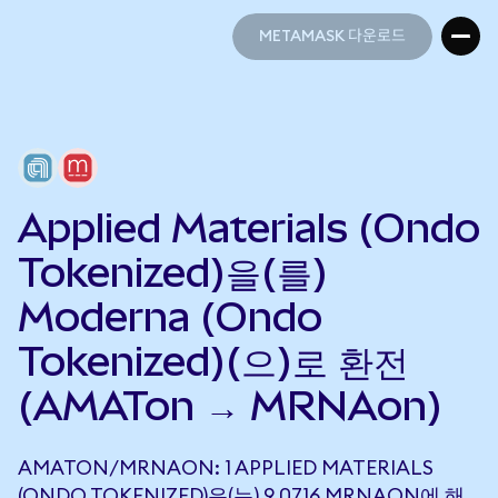
METAMASK 다운로드
METAMASK 다운로드
Applied Materials (Ondo
Tokenized)을(를)
Moderna (Ondo
Tokenized)(으)로 환전
(AMATon → MRNAon)
AMATON/MRNAON: 1 APPLIED MATERIALS
(ONDO TOKENIZED)은(는) 9.0716 MRNAON에 해