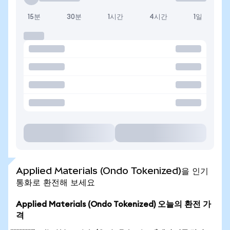
15분
30분
1시간
4시간
1일
Applied Materials (Ondo Tokenized)을 인기
통화로 환전해 보세요
Applied Materials (Ondo Tokenized) 오늘의 환전 가
격