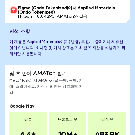
Figma (Ondo Tokenized)에서 Applied Materials
(Ondo Tokenized)
1 FIGon는 0.042901 AMATon와 같음
면책 조항
이 제품은 Applied Materials이(가) 발행, 후원, 보증하거나 제휴한
것이 아닙니다. 회사명 및 기타 상표는 기초 참조 자산을 식별하기 위
해서만 사용됩니다.
몇 초 만에 AMATon 받기
MetaMask에서 AMATon을 구매, 판매, 거
래, 스왑하세요. 가장 신뢰받는 암호화폐 지
갑.
Google Play
평점
다운로드 수
평가 수
4.4
10M+
483.9K