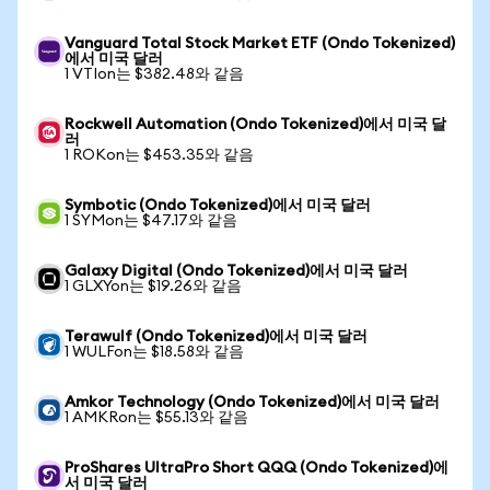
Vanguard Total Stock Market ETF (Ondo Tokenized)
에서 미국 달러
1 VTIon는 $382.48와 같음
Rockwell Automation (Ondo Tokenized)에서 미국 달
러
1 ROKon는 $453.35와 같음
Symbotic (Ondo Tokenized)에서 미국 달러
1 SYMon는 $47.17와 같음
Galaxy Digital (Ondo Tokenized)에서 미국 달러
1 GLXYon는 $19.26와 같음
Terawulf (Ondo Tokenized)에서 미국 달러
1 WULFon는 $18.58와 같음
Amkor Technology (Ondo Tokenized)에서 미국 달러
1 AMKRon는 $55.13와 같음
ProShares UltraPro Short QQQ (Ondo Tokenized)에
서 미국 달러