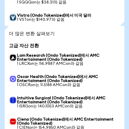
1 SQQQon는 $38.31와 같음
Vistra (Ondo Tokenized)에서 미국 달러
1 VSTon는 $140.97와 같음
더 많은 변환 살펴보기
고급 자산 전환
Lam Research (Ondo Tokenized)에서 AMC
Entertainment (Ondo Tokenized)
1 LRCXon는 116.9887 AMCon와 같음
Oscar Health (Ondo Tokenized)에서 AMC
Entertainment (Ondo Tokenized)
1 OSCRon는 11.5188 AMCon와 같음
Intuitive Surgical (Ondo Tokenized)에서 AMC
Entertainment (Ondo Tokenized)
1 ISRGon는 140.1053 AMCon와 같음
Ciena (Ondo Tokenized)에서 AMC Entertainment
(Ondo Tokenized)
1 CIENon는 154.9850 AMCon와 같음