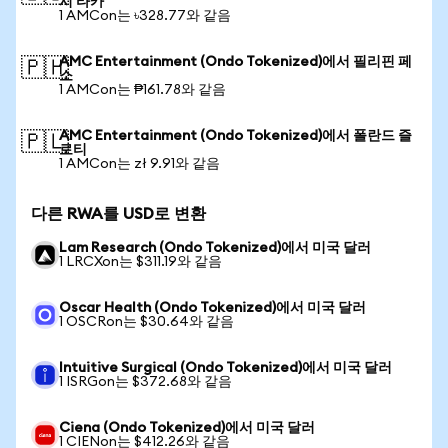
시 타카
1 AMCon는 ৳328.77와 같음
AMC Entertainment (Ondo Tokenized)에서 필리핀 페
🇵🇭
소
1 AMCon는 ₱161.78와 같음
AMC Entertainment (Ondo Tokenized)에서 폴란드 즐
🇵🇱
로티
1 AMCon는 zł 9.91와 같음
다른 RWA를 USD로 변환
Lam Research (Ondo Tokenized)에서 미국 달러
1 LRCXon는 $311.19와 같음
Oscar Health (Ondo Tokenized)에서 미국 달러
1 OSCRon는 $30.64와 같음
Intuitive Surgical (Ondo Tokenized)에서 미국 달러
1 ISRGon는 $372.68와 같음
Ciena (Ondo Tokenized)에서 미국 달러
1 CIENon는 $412.26와 같음