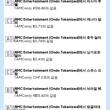
AMC Entertainment (Ondo Tokenized)에서 러시아 루
🇷🇺
블
1 AMCon는 ₽216.86와 같음
AMC Entertainment (Ondo Tokenized)에서 캐나다 달
🇨🇦
러
1 AMCon는 $3.73와 같음
AMC Entertainment (Ondo Tokenized)에서 호주 달러
🇦🇺
1 AMCon는 $3.78와 같음
AMC Entertainment (Ondo Tokenized)에서 싱가포르
🇸🇬
달러
1 AMCon는 $3.41와 같음
AMC Entertainment (Ondo Tokenized)에서 스위스 프
🇨🇭
랑
1 AMCon는 CHF 2.15와 같음
AMC Entertainment (Ondo Tokenized)에서 브라질 헤
🇧🇷
알
1 AMCon는 R$13.62와 같음
AMC Entertainment (Ondo Tokenized)에서 방글라데
🇧🇩