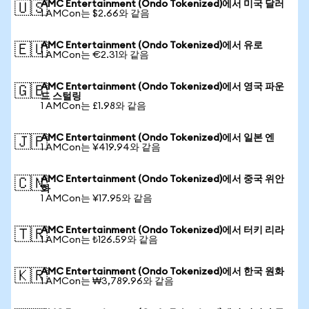
AMC Entertainment (Ondo Tokenized)에서 미국 달러
🇺🇸
1 AMCon는 $2.66와 같음
AMC Entertainment (Ondo Tokenized)에서 유로
🇪🇺
1 AMCon는 €2.31와 같음
AMC Entertainment (Ondo Tokenized)에서 영국 파운
🇬🇧
드 스털링
1 AMCon는 £1.98와 같음
AMC Entertainment (Ondo Tokenized)에서 일본 엔
🇯🇵
1 AMCon는 ¥419.94와 같음
AMC Entertainment (Ondo Tokenized)에서 중국 위안
🇨🇳
화
1 AMCon는 ¥17.95와 같음
AMC Entertainment (Ondo Tokenized)에서 터키 리라
🇹🇷
1 AMCon는 ₺126.59와 같음
AMC Entertainment (Ondo Tokenized)에서 한국 원화
🇰🇷
1 AMCon는 ₩3,789.96와 같음