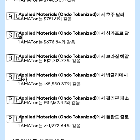
1 AMATon는 $740.90와 같음
Applied Materials (Ondo Tokenized)에서 호주 달러
🇦🇺
1 AMATon는 $751.81와 같음
Applied Materials (Ondo Tokenized)에서 싱가포르 달
🇸🇬
러
1 AMATon는 $678.84와 같음
Applied Materials (Ondo Tokenized)에서 브라질 헤알
🇧🇷
1 AMATon는 R$2,713.77와 같음
Applied Materials (Ondo Tokenized)에서 방글라데시
🇧🇩
타카
1 AMATon는 ৳65,530.37와 같음
Applied Materials (Ondo Tokenized)에서 필리핀 페소
🇵🇭
1 AMATon는 ₱32,182.42와 같음
Applied Materials (Ondo Tokenized)에서 폴란드 즐로
🇵🇱
티
1 AMATon는 zł 1,972.64와 같음