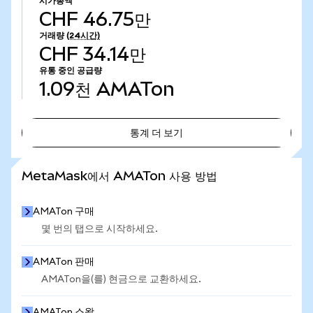
시가총액
CHF 46.75만
거래량
(24시간)
CHF 34.14만
유통 중인 공급량
1.09천
AMATon
통계 더 보기
통계 더 보기
MetaMask에서 AMATon 사용 방법
AMATon 구매
몇 번의 탭으로 시작하세요.
AMATon 판매
AMATon을(를) 현금으로 교환하세요.
AMATon 스왑