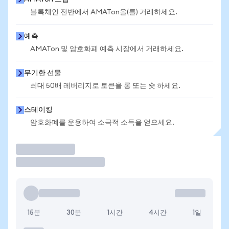
블록체인 전반에서 AMATon을(를) 거래하세요.
예측
AMATon 및 암호화폐 예측 시장에서 거래하세요.
무기한 선물
최대 50배 레버리지로 토큰을 롱 또는 숏 하세요.
스테이킹
암호화폐를 운용하여 소극적 소득을 얻으세요.
거래
15분
30분
1시간
4시간
1일