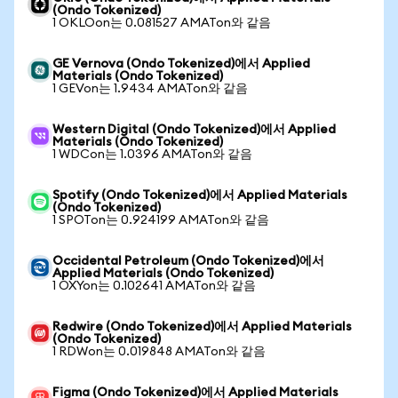
(Ondo Tokenized)
1 OKLOon는 0.081527 AMATon와 같음
GE Vernova (Ondo Tokenized)에서 Applied
Materials (Ondo Tokenized)
1 GEVon는 1.9434 AMATon와 같음
Western Digital (Ondo Tokenized)에서 Applied
Materials (Ondo Tokenized)
1 WDCon는 1.0396 AMATon와 같음
Spotify (Ondo Tokenized)에서 Applied Materials
(Ondo Tokenized)
1 SPOTon는 0.924199 AMATon와 같음
Occidental Petroleum (Ondo Tokenized)에서
Applied Materials (Ondo Tokenized)
1 OXYon는 0.102641 AMATon와 같음
Redwire (Ondo Tokenized)에서 Applied Materials
(Ondo Tokenized)
1 RDWon는 0.019848 AMATon와 같음
Figma (Ondo Tokenized)에서 Applied Materials