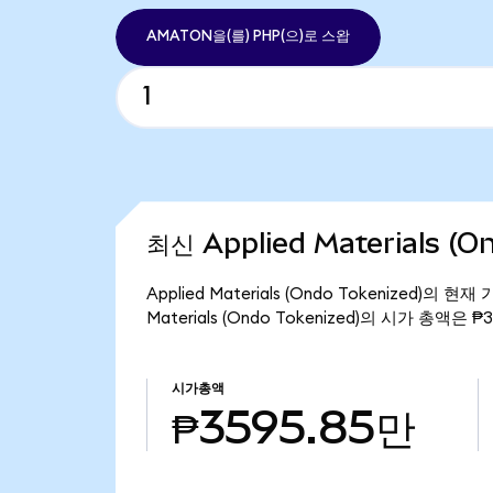
AMATON을(를) PHP(으)로 스왑
최신 Applied Materials (
Applied Materials (Ondo Tokenized)의
Materials (Ondo Tokenized)의 시가 총액은 
시가총액
₱3595.85만