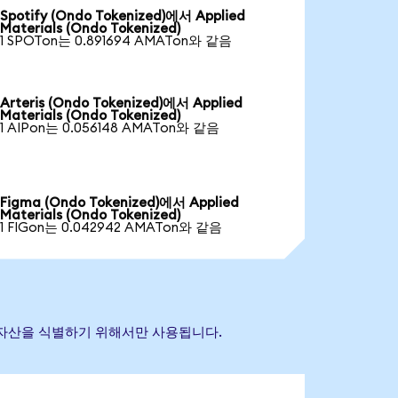
Spotify (Ondo Tokenized)에서 Applied
Materials (Ondo Tokenized)
1 SPOTon는 0.891694 AMATon와 같음
Arteris (Ondo Tokenized)에서 Applied
Materials (Ondo Tokenized)
1 AIPon는 0.056148 AMATon와 같음
Figma (Ondo Tokenized)에서 Applied
Materials (Ondo Tokenized)
1 FIGon는 0.042942 AMATon와 같음
 참조 자산을 식별하기 위해서만 사용됩니다.