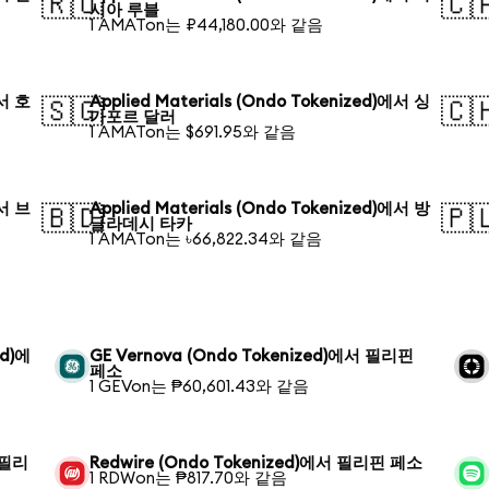
🇷🇺
🇨
시아 루블
1 AMATon는 ₽44,180.00와 같음
에서 호
Applied Materials (Ondo Tokenized)에서 싱
🇸🇬
🇨
가포르 달러
1 AMATon는 $691.95와 같음
에서 브
Applied Materials (Ondo Tokenized)에서 방
🇧🇩
🇵
글라데시 타카
1 AMATon는 ৳66,822.34와 같음
ed)에
GE Vernova (Ondo Tokenized)에서 필리핀
페소
1 GEVon는 ₱60,601.43와 같음
서 필리
Redwire (Ondo Tokenized)에서 필리핀 페소
1 RDWon는 ₱817.70와 같음