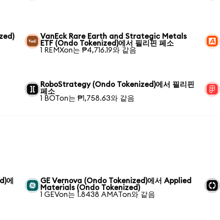
zed)
VanEck Rare Earth and Strategic Metals
ETF (Ondo Tokenized)에서 필리핀 페소
1 REMXon는 ₱4,716.19와 같음
RoboStrategy (Ondo Tokenized)에서 필리핀
페소
1 BOTon는 ₱1,758.63와 같음
ed)에
GE Vernova (Ondo Tokenized)에서 Applied
Materials (Ondo Tokenized)
1 GEVon는 1.8438 AMATon와 같음