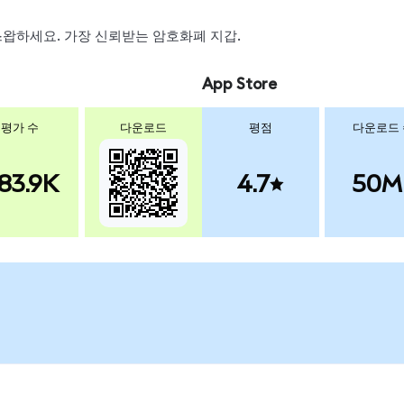
, 스왑하세요. 가장 신뢰받는 암호화폐 지갑.
App Store
평가 수
다운로드
평점
다운로드
83.9K
4.7
50M