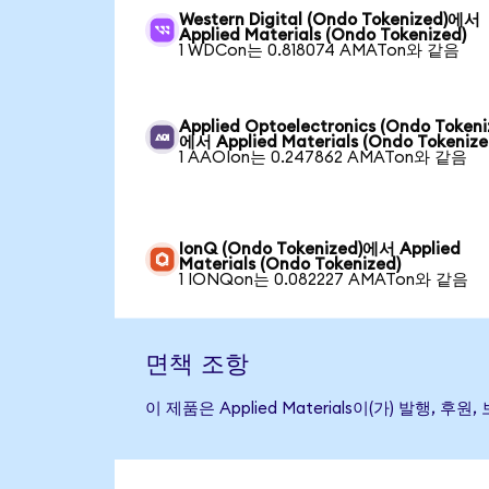
Western Digital (Ondo Tokenized)에서
Applied Materials (Ondo Tokenized)
1 WDCon는 0.818074 AMATon와 같음
Applied Optoelectronics (Ondo Tokeni
에서 Applied Materials (Ondo Tokenize
1 AAOIon는 0.247862 AMATon와 같음
IonQ (Ondo Tokenized)에서 Applied
Materials (Ondo Tokenized)
1 IONQon는 0.082227 AMATon와 같음
면책 조항
이 제품은 Applied Materials이(가) 발