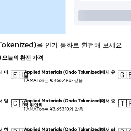
do Tokenized)을 인기 통화로 환전해 보세요
ized) 오늘의 환전 가격
에서 미
Applied Materials (Ondo Tokenized)에서 유
🇪🇺
🇬
로
1 AMATon는 €468.49와 같음
에서 일
Applied Materials (Ondo Tokenized)에서 중
🇨🇳
🇹
국 위안화
1 AMATon는 ¥3,653.10와 같음
에서 한
Applied Materials (Ondo Tokenized)에서 러