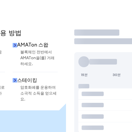
사용 방법
거래
AMATon 스왑
금
블록체인 전반에서
AMATon을(를) 거래
하세요.
15분
30분
스테이킹
지로
암호화폐를 운용하여
하
소극적 소득을 얻으세
요.