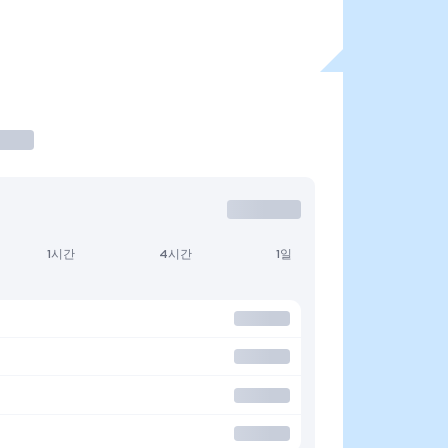
1시간
4시간
1일