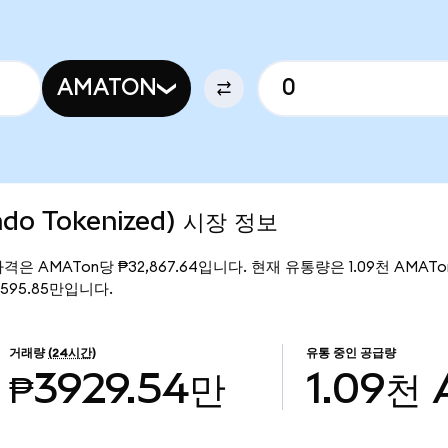
AMATON
Ondo Tokenized) 시장 정보
 현재 가격은 AMATon당 ₱32,867.64입니다. 현재 유통량은 1.09천 AMATon
₱3595.85만입니다.
거래량
(24시간)
유통 중인 공급량
₱3929.54만
1.09천