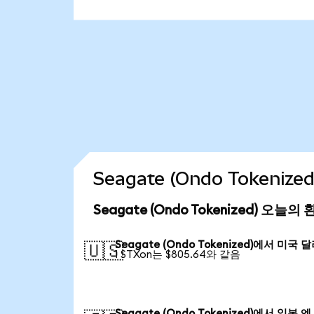
Seagate (Ondo Tokeni
Seagate (Ondo Tokenized) 오늘의
Seagate (Ondo Tokenized)에서 미국 
🇺🇸
1 STXon는 $805.64와 같음
Seagate (Ondo Tokenized)에서 일본 엔