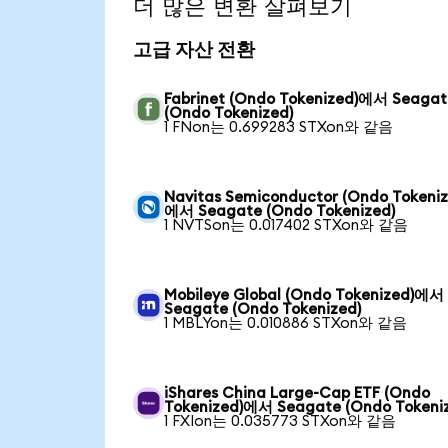
더 많은 변환 살펴보기
고급 자산 전환
Fabrinet (Ondo Tokenized)에서 Seagat
(Ondo Tokenized)
1 FNon는 0.699283 STXon와 같음
Navitas Semiconductor (Ondo Tokeniz
에서 Seagate (Ondo Tokenized)
1 NVTSon는 0.017402 STXon와 같음
Mobileye Global (Ondo Tokenized)에서
Seagate (Ondo Tokenized)
1 MBLYon는 0.010886 STXon와 같음
iShares China Large-Cap ETF (Ondo
Tokenized)에서 Seagate (Ondo Tokeni
1 FXIon는 0.035773 STXon와 같음