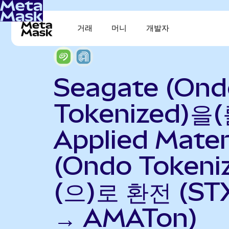
거래
머니
개발자
Seagate (Ond
Tokenized)을(
Applied Mater
(Ondo Tokeni
(으)로 환전 (ST
→ AMATon)