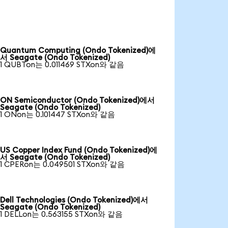
Quantum Computing (Ondo Tokenized)에
서 Seagate (Ondo Tokenized)
1 QUBTon는 0.011469 STXon와 같음
ON Semiconductor (Ondo Tokenized)에서
Seagate (Ondo Tokenized)
1 ONon는 0.101447 STXon와 같음
US Copper Index Fund (Ondo Tokenized)에
서 Seagate (Ondo Tokenized)
1 CPERon는 0.049501 STXon와 같음
Dell Technologies (Ondo Tokenized)에서
Seagate (Ondo Tokenized)
1 DELLon는 0.563155 STXon와 같음