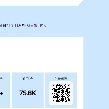
 식별하기 위해서만 사용됩니다.
 수
평가 수
다운로드
+
75.8K