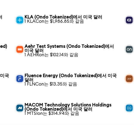
러
KLA (Ondo Tokenized)에서 미국 달러
1 KLACon는 $1,986.85와 같음
ed)
Aehr Test Systems (Ondo Tokenized)에서
미국 달러
1 AEHRon는 $102.14와 같음
서 미국
Fluence Energy (Ondo Tokenized)에서 미국
달러
1 FLNCon는 $13.35와 같음
MACOM Technology Solutions Holdings
(Ondo Tokenized)에서 미국 달러
1 MTSIon는 $314.94와 같음