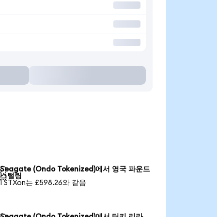
Seagate (Ondo Tokenized)에서 영국 파운드

스털링
1 STXon는 £598.26와 같음
Seagate (Ondo Tokenized)에서 터키 리라