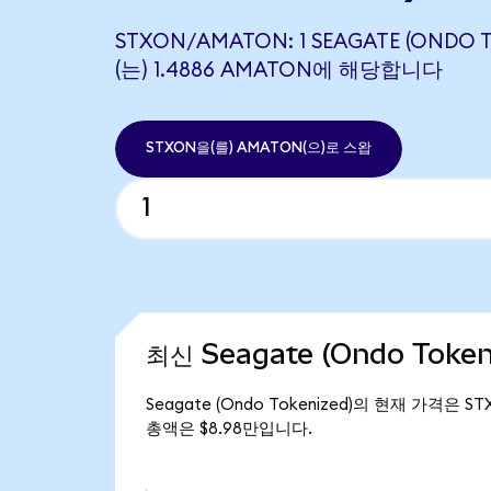
STXON/AMATON: 1 SEAGATE (ONDO 
(는) 1.4886 AMATON에 해당합니다
STXON을(를) AMATON(으)로 스왑
최신 Seagate (Ondo Toke
Seagate (Ondo Tokenized)의 현재 가격은 ST
총액은 $8.98만입니다.