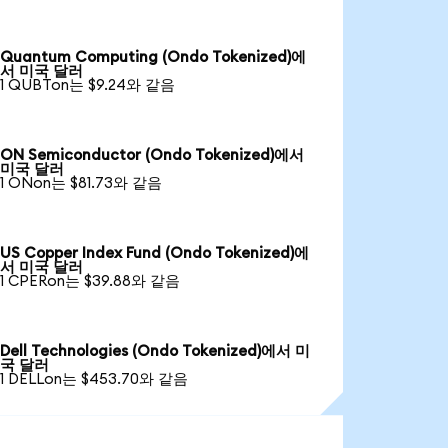
Quantum Computing (Ondo Tokenized)에
서 미국 달러
1 QUBTon는 $9.24와 같음
ON Semiconductor (Ondo Tokenized)에서
미국 달러
1 ONon는 $81.73와 같음
US Copper Index Fund (Ondo Tokenized)에
서 미국 달러
1 CPERon는 $39.88와 같음
Dell Technologies (Ondo Tokenized)에서 미
국 달러
1 DELLon는 $453.70와 같음