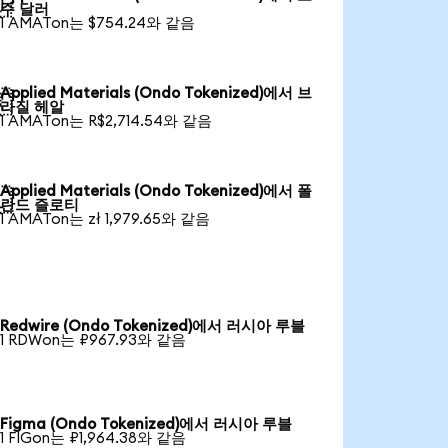

주 달러
1 AMATon는 $754.24와 같음
Applied Materials (Ondo Tokenized)에서 브

라질 헤알
1 AMATon는 R$2,714.54와 같음
Applied Materials (Ondo Tokenized)에서 폴

란드 즐로티
1 AMATon는 zł 1,979.65와 같음
Redwire (Ondo Tokenized)에서 러시아 루블
1 RDWon는 ₽967.93와 같음
Figma (Ondo Tokenized)에서 러시아 루블
1 FIGon는 ₽1,964.38와 같음