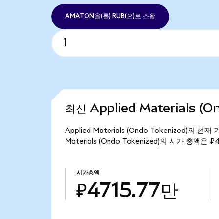
AMATON을(를) RUB(으)로 스왑
최신 Applied Materials (
Applied Materials (Ondo Tokenized)의
Materials (Ondo Tokenized)의 시가 총액은 
시가총액
₽4715.77만