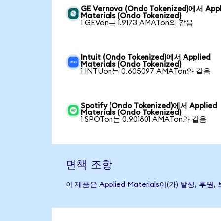
GE Vernova (Ondo Tokenized)에서 Appl
Materials (Ondo Tokenized)
1 GEVon는 1.9173 AMATon와 같음
Intuit (Ondo Tokenized)에서 Applied
Materials (Ondo Tokenized)
1 INTUon는 0.605097 AMATon와 같음
Spotify (Ondo Tokenized)에서 Applied
Materials (Ondo Tokenized)
1 SPOTon는 0.901801 AMATon와 같음
면책 조항
이 제품은 Applied Materials이(가) 발