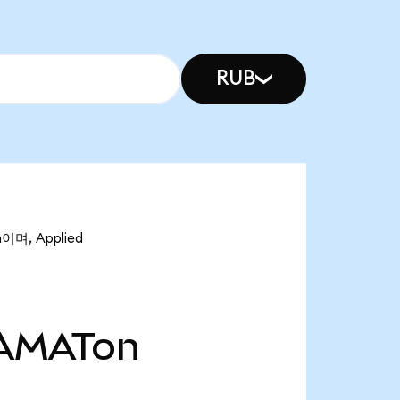
RUB
이며, Applied
AMATon