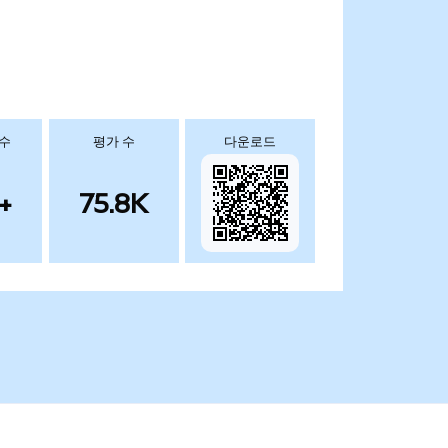
 수
평가 수
다운로드
+
75.8K