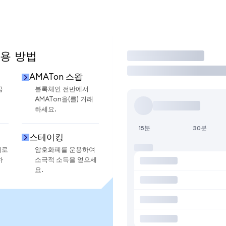
사용 방법
거래
AMATon 스왑
금
블록체인 전반에서
AMATon을(를) 거래
하세요.
15분
30분
스테이킹
지로
암호화폐를 운용하여
하
소극적 소득을 얻으세
요.