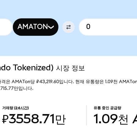
AMATON
Ondo Tokenized) 시장 정보
 현재 가격은 AMATon당 ₽43,219.60입니다. 현재 유통량은 1.09천 AMATon
₽4715.77만입니다.
거래량
(24시간)
유통 중인 공급량
₽3558.71만
1.09천