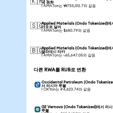
🇰🇷
국 원화
1 AMATon는 ₩755,012.7와 같음
Applied Materials (Ondo Tokenized)
🇸🇬
가포르 달러
1 AMATon는 $680.79와 같음
Applied Materials (Ondo Tokenized)
🇧🇩
글라데시 타카
1 AMATon는 ৳65,647.05와 같음
다른 RWA를 RUB로 변환
Occidental Petroleum (Ondo Tokeniz
서 러시아 루블
1 OXYon는 ₽4,623.74와 같음
GE Vernova (Ondo Tokenized)에서 러
루블