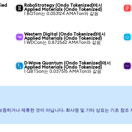
ied
RoboStrategy (Ondo Tokenized)에서
Applied Materials (Ondo Tokenized)
1 BOTon는 0.053124 AMATon와 같음
Western Digital (Ondo Tokenized)에서
Applied Materials (Ondo Tokenized)
1 WDCon는 0.872562 AMATon와 같음
D-Wave Quantum (Ondo Tokenized)에서
Applied Materials (Ondo Tokenized)
1 QBTSon는 0.037515 AMATon와 같음
행, 후원, 보증하거나 제휴한 것이 아닙니다. 회사명 및 기타 상표는 기초