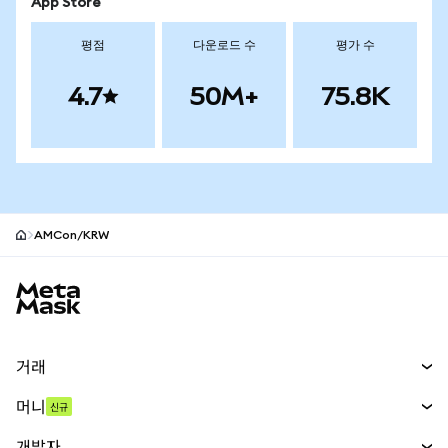
App Store
평점
다운로드 수
평가 수
4.7
50M+
75.8K
AMCon/KRW
MetaMask 사이트 바닥글
거래
스왑
머니
신규
예측 시장
신규
매수
개발자