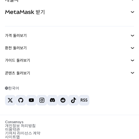
무기한 선물
신규
카드
문서 보기
MetaMask 받기
실물자산
mUSD
신규
대시보드
Transaction Shield
수익 창출
Smart Accounts Kit
에이전트 지갑
신규
가격 둘러보기
임베디드 지갑
Snaps
비트코인 가격
환전 둘러보기
MetaMask Connect
이더리움 가격
보상
신규
BTC를 USD로 환전
솔라나 가격
가이드 둘러보기
Snaps
보안
ETH를 USD로 환전
BTC 매수
시바이누 가격
USDT를 INR로 환전
콘텐츠 둘러보기
웹3 서비스
고객 지원
ETH 매수
페페 가격
비트코인 지갑
BTC를 USDT로 환전
SOL 매수
채용
테더 가격
솔라나 지갑
한국어
BTC를 INR로 환전
PEPE 매수
연락처
USDC 가격
최고의 암호화폐 카드
ETH를 USDT로 환전
USDT 매수
체인링크 가격
최고의 모바일 암호화폐 지갑
USDT를 PHP로 환전
USDC 매수
Polymarket이란?
BTC를 EUR로 환전
SHIB 매수
Consensys
암호화폐 세금 뉴스
개인정보 처리방침
이용약관
BNB 매수
기여자 라이선스 계약
암호화폐 매수 방법
사이트맵