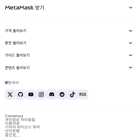
카드
문서 보기
MetaMask 받기
실물자산
mUSD
신규
대시보드
Transaction Shield
수익 창출
Smart Accounts Kit
에이전트 지갑
신규
가격 둘러보기
임베디드 지갑
Snaps
비트코인 가격
환전 둘러보기
MetaMask Connect
이더리움 가격
보상
신규
BTC를 USD로 환전
솔라나 가격
가이드 둘러보기
Snaps
보안
ETH를 USD로 환전
BTC 매수
시바이누 가격
USDT를 INR로 환전
콘텐츠 둘러보기
웹3 서비스
고객 지원
ETH 매수
페페 가격
비트코인 지갑
BTC를 USDT로 환전
SOL 매수
채용
테더 가격
솔라나 지갑
한국어
BTC를 INR로 환전
PEPE 매수
연락처
USDC 가격
최고의 암호화폐 카드
ETH를 USDT로 환전
USDT 매수
체인링크 가격
최고의 모바일 암호화폐 지갑
USDT를 PHP로 환전
USDC 매수
Polymarket이란?
BTC를 EUR로 환전
SHIB 매수
Consensys
암호화폐 세금 뉴스
개인정보 처리방침
이용약관
BNB 매수
기여자 라이선스 계약
암호화폐 매수 방법
사이트맵
접근성