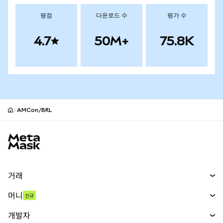
평점
다운로드 수
평가 수
4.7
50M+
75.8K
AMCon/BRL
MetaMask 사이트 바닥글
거래
스왑
머니
신규
예측 시장
신규
매수
개발자
무기한 선물
신규