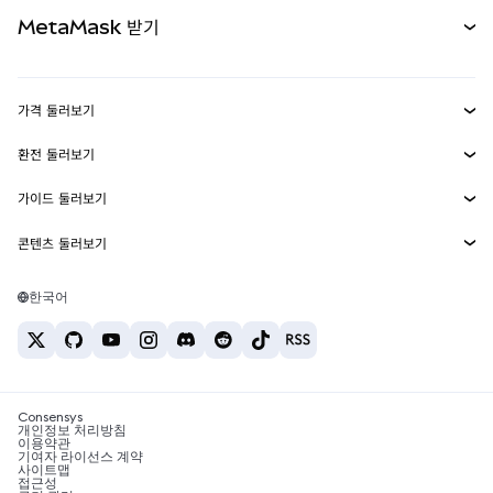
카드
문서 보기
MetaMask 받기
실물자산
mUSD
신규
대시보드
Transaction Shield
수익 창출
Smart Accounts Kit
에이전트 지갑
신규
가격 둘러보기
임베디드 지갑
Snaps
비트코인 가격
환전 둘러보기
MetaMask Connect
이더리움 가격
보상
신규
BTC를 USD로 환전
솔라나 가격
가이드 둘러보기
Snaps
보안
ETH를 USD로 환전
BTC 매수
시바이누 가격
USDT를 INR로 환전
콘텐츠 둘러보기
웹3 서비스
고객 지원
ETH 매수
페페 가격
비트코인 지갑
BTC를 USDT로 환전
SOL 매수
채용
테더 가격
솔라나 지갑
한국어
BTC를 INR로 환전
PEPE 매수
연락처
USDC 가격
최고의 암호화폐 카드
ETH를 USDT로 환전
USDT 매수
체인링크 가격
최고의 모바일 암호화폐 지갑
USDT를 PHP로 환전
USDC 매수
Polymarket이란?
BTC를 EUR로 환전
SHIB 매수
Consensys
암호화폐 세금 뉴스
개인정보 처리방침
이용약관
BNB 매수
기여자 라이선스 계약
암호화폐 매수 방법
사이트맵
접근성