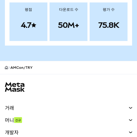
평점
다운로드 수
평가 수
4.7
50M+
75.8K
AMCon/TRY
MetaMask 사이트 바닥글
거래
스왑
머니
신규
예측 시장
신규
매수
개발자
무기한 선물
신규