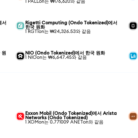
1 PALLon는 ₩176,620와 같음
)에서
Rigetti Computing (Ondo Tokenized)에서
한국 원화
1 RGTIon는 ₩24,326.53와 같음
국 원
NIO (Ondo Tokenized)에서 한국 원화
1 NIOon는 ₩6,647.45와 같음
Exxon Mobil (Ondo Tokenized)에서 Arista
Networks (Ondo Tokenized)
1 XOMon는 0.771009 ANETon와 같음