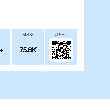
 수
평가 수
다운로드
+
75.8K