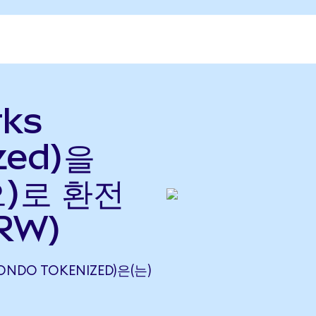
rks
zed)을
으)로 환전
RW)
(ONDO TOKENIZED)은(는)