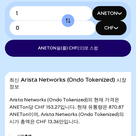
ANETON
CHF
ANETON을(를) CHF(으)로 스왑
최신 Arista Networks (Ondo Tokenized) 시장
정보
Arista Networks (Ondo Tokenized)의 현재 가격은
ANETon당 CHF 153.27입니다. 현재 유통량은 870.87
ANETon이며, Arista Networks (Ondo Tokenized)의
시가 총액은 CHF 13.36만입니다.