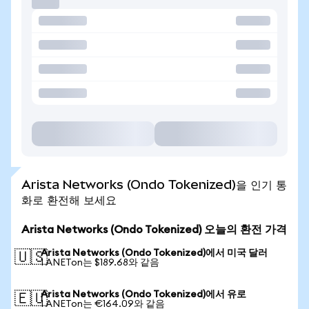
Arista Networks (Ondo Tokenized)을 인기 통
화로 환전해 보세요
Arista Networks (Ondo Tokenized) 오늘의 환전 가격
Arista Networks (Ondo Tokenized)에서 미국 달러
🇺🇸
1 ANETon는 $189.68와 같음
Arista Networks (Ondo Tokenized)에서 유로
🇪🇺
1 ANETon는 €164.09와 같음