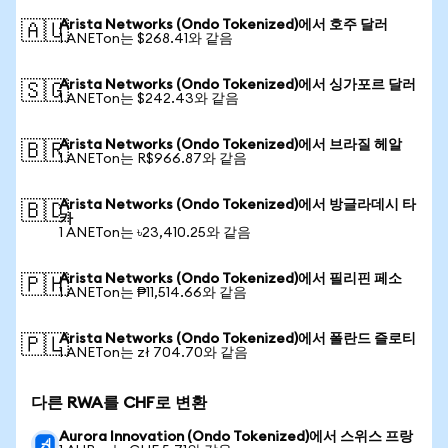
Arista Networks (Ondo Tokenized)에서 호주 달러
🇦🇺
1 ANETon는 $268.41와 같음
Arista Networks (Ondo Tokenized)에서 싱가포르 달러
🇸🇬
1 ANETon는 $242.43와 같음
Arista Networks (Ondo Tokenized)에서 브라질 헤알
🇧🇷
1 ANETon는 R$966.87와 같음
Arista Networks (Ondo Tokenized)에서 방글라데시 타
🇧🇩
카
1 ANETon는 ৳23,410.25와 같음
Arista Networks (Ondo Tokenized)에서 필리핀 페소
🇵🇭
1 ANETon는 ₱11,514.66와 같음
Arista Networks (Ondo Tokenized)에서 폴란드 즐로티
🇵🇱
1 ANETon는 zł 704.70와 같음
다른 RWA를 CHF로 변환
Aurora Innovation (Ondo Tokenized)에서 스위스 프랑