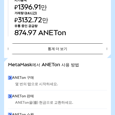
시가총액
₽1396.91만
거래량
(24시간)
₽3132.72만
유통 중인 공급량
874.97
ANETon
통계 더 보기
통계 더 보기
MetaMask에서 ANETon 사용 방법
ANETon 구매
몇 번의 탭으로 시작하세요.
ANETon 판매
ANETon을(를) 현금으로 교환하세요.
ANETon 스왑