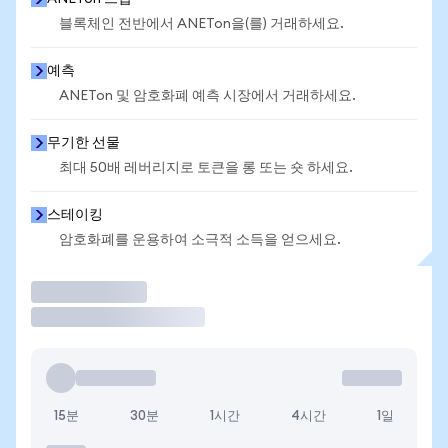
블록체인 전반에서 ANETon을(를) 거래하세요.
예측
ANETon 및 암호화폐 예측 시장에서 거래하세요.
무기한 선물
최대 50배 레버리지로 토큰을 롱 또는 숏 하세요.
스테이킹
암호화폐를 운용하여 소극적 소득을 얻으세요.
거래
15분
30분
1시간
4시간
1일