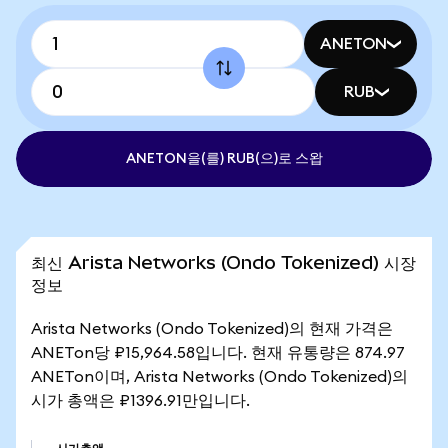
ANETON
RUB
ANETON을(를) RUB(으)로 스왑
최신 Arista Networks (Ondo Tokenized) 시장
정보
Arista Networks (Ondo Tokenized)의 현재 가격은
ANETon당 ₽15,964.58입니다. 현재 유통량은 874.97
ANETon이며, Arista Networks (Ondo Tokenized)의
시가 총액은 ₽1396.91만입니다.