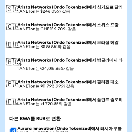
Arista Networks (Ondo Tokenized)에서 싱가포르 달러
🇸🇬
1 ANETon는 $248.03와 같음
Arista Networks (Ondo Tokenized)에서 스위스 프랑
🇨🇭
1 ANETon는 CHF 156.70와 같음
Arista Networks (Ondo Tokenized)에서 브라질 헤알
🇧🇷
1 ANETon는 R$989.51와 같음
Arista Networks (Ondo Tokenized)에서 방글라데시 타
🇧🇩
카
1 ANETon는 ৳24,015.65와 같음
Arista Networks (Ondo Tokenized)에서 필리핀 페소
🇵🇭
1 ANETon는 ₱11,793.99와 같음
Arista Networks (Ondo Tokenized)에서 폴란드 즐로티
🇵🇱
1 ANETon는 zł 720.85와 같음
다른 RWA를 RUB로 변환
Aurora Innovation (Ondo Tokenized)에서 러시아 루블