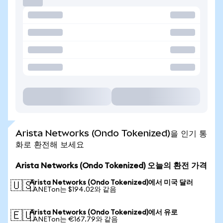
Arista Networks (Ondo Tokenized)을 인기 통
화로 환전해 보세요
Arista Networks (Ondo Tokenized) 오늘의 환전 가격
Arista Networks (Ondo Tokenized)에서 미국 달러
🇺🇸
1 ANETon는 $194.02와 같음
Arista Networks (Ondo Tokenized)에서 유로
🇪🇺
1 ANETon는 €167.79와 같음