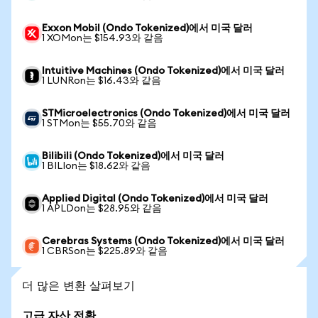
Exxon Mobil (Ondo Tokenized)에서 미국 달러
1 XOMon는 $154.93와 같음
Intuitive Machines (Ondo Tokenized)에서 미국 달러
1 LUNRon는 $16.43와 같음
STMicroelectronics (Ondo Tokenized)에서 미국 달러
1 STMon는 $55.70와 같음
Bilibili (Ondo Tokenized)에서 미국 달러
1 BILIon는 $18.62와 같음
Applied Digital (Ondo Tokenized)에서 미국 달러
1 APLDon는 $28.95와 같음
Cerebras Systems (Ondo Tokenized)에서 미국 달러
1 CBRSon는 $225.89와 같음
더 많은 변환 살펴보기
고급 자산 전환