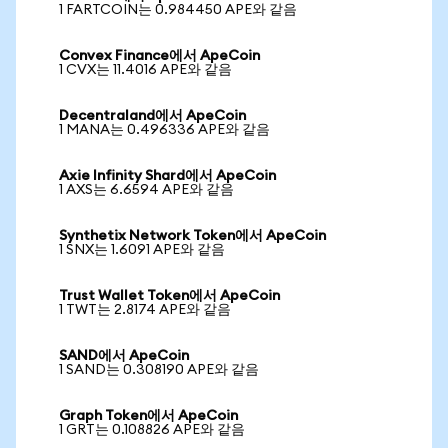
1 FARTCOIN는 0.984450 APE와 같음
Convex Finance에서 ApeCoin
1 CVX는 11.4016 APE와 같음
Decentraland에서 ApeCoin
1 MANA는 0.496336 APE와 같음
Axie Infinity Shard에서 ApeCoin
1 AXS는 6.6594 APE와 같음
Synthetix Network Token에서 ApeCoin
1 SNX는 1.6091 APE와 같음
Trust Wallet Token에서 ApeCoin
1 TWT는 2.8174 APE와 같음
SAND에서 ApeCoin
1 SAND는 0.308190 APE와 같음
Graph Token에서 ApeCoin
1 GRT는 0.108826 APE와 같음