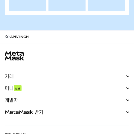
APE/1INCH
MetaMask 사이트 바닥글
거래
스왑
머니
신규
예측 시장
신규
매수
개발자
무기한 선물
신규
카드
문서 보기
MetaMask 받기
실물자산
mUSD
신규
대시보드
Transaction Shield
수익 창출
Smart Accounts Kit
에이전트 지갑
신규