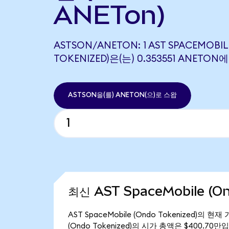
ANETon)
ASTSON/ANETON: 1 AST SPACEMOBIL
TOKENIZED)은(는) 0.353551 ANET
ASTSON을(를) ANETON(으)로 스왑
최신 AST SpaceMobile (O
AST SpaceMobile (Ondo Tokenized)의 현
(Ondo Tokenized)의 시가 총액은 $400.70만