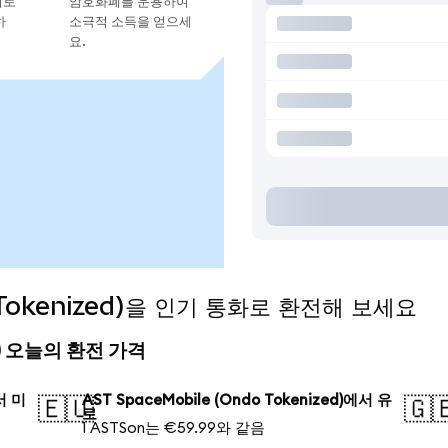
지로
암호화폐를 운용하여
하
소극적 소득을 얻으세
요.
o Tokenized)을 인기 통화로 환전해 보세요
zed) 오늘의 환전 가격
에서 미
AST SpaceMobile (Ondo Tokenized)에서 유
🇪🇺
🇬
로
1 ASTSon는 €59.99와 같음