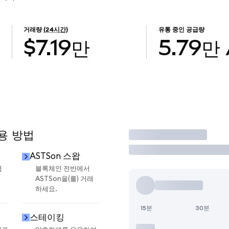
거래량
(24시간)
유통 중인 공급량
$7.19만
5.79만
사용 방법
거래
ASTSon 스왑
금
블록체인 전반에서
ASTSon을(를) 거래
하세요.
15분
30분
스테이킹