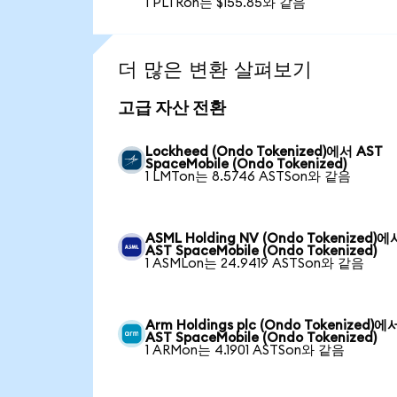
1 PLTRon는 $155.85와 같음
더 많은 변환 살펴보기
고급 자산 전환
Lockheed (Ondo Tokenized)에서 AST
SpaceMobile (Ondo Tokenized)
1 LMTon는 8.5746 ASTSon와 같음
ASML Holding NV (Ondo Tokenized)에
AST SpaceMobile (Ondo Tokenized)
1 ASMLon는 24.9419 ASTSon와 같음
Arm Holdings plc (Ondo Tokenized)에
AST SpaceMobile (Ondo Tokenized)
1 ARMon는 4.1901 ASTSon와 같음