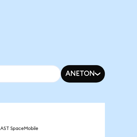
ANETON
ST SpaceMobile