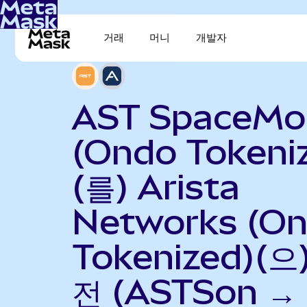
거래
머니
개발자
AST SpaceMob
(Ondo Tokeni
(를) Arista
Networks (O
Tokenized)(으
전 (ASTSon →