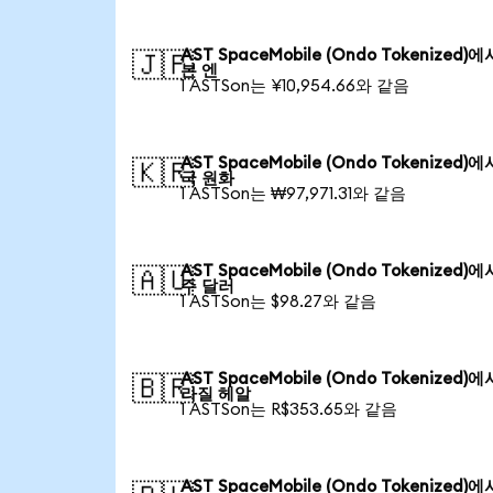
AST SpaceMobile (Ondo Tokenized)
🇯🇵
본 엔
1 ASTSon는 ¥10,954.66와 같음
AST SpaceMobile (Ondo Tokenized)
🇰🇷
국 원화
1 ASTSon는 ₩97,971.31와 같음
AST SpaceMobile (Ondo Tokenized)
🇦🇺
주 달러
1 ASTSon는 $98.27와 같음
AST SpaceMobile (Ondo Tokenized)
🇧🇷
라질 헤알
1 ASTSon는 R$353.65와 같음
AST SpaceMobile (Ondo Tokenized)