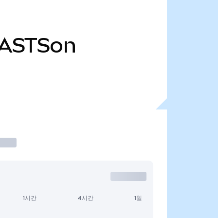
ASTSon
1시간
4시간
1일