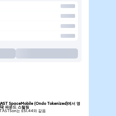
AST SpaceMobile (Ondo Tokenized)에서 영

국 파운드 스털링
1 ASTSon는 £51.44와 같음