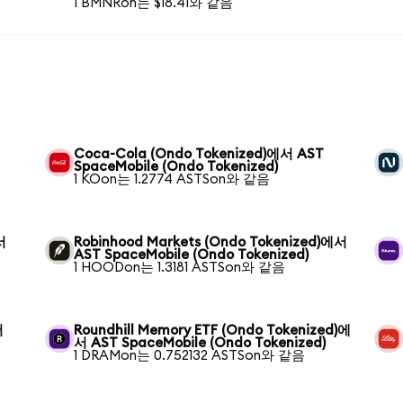
1 BMNRon는 $18.41와 같음
Coca-Cola (Ondo Tokenized)에서 AST
SpaceMobile (Ondo Tokenized)
1 KOon는 1.2774 ASTSon와 같음
서
Robinhood Markets (Ondo Tokenized)에서
AST SpaceMobile (Ondo Tokenized)
1 HOODon는 1.3181 ASTSon와 같음
서
Roundhill Memory ETF (Ondo Tokenized)에
서 AST SpaceMobile (Ondo Tokenized)
1 DRAMon는 0.752132 ASTSon와 같음