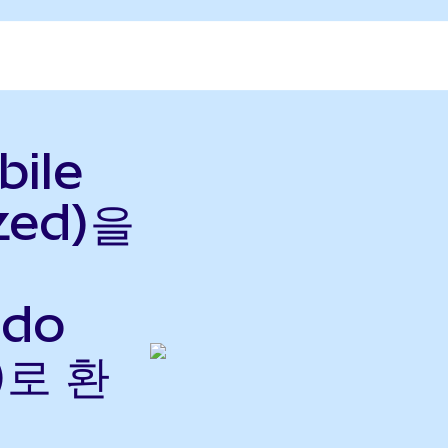
ile
zed)을
ndo
)로 환