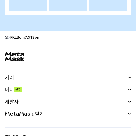
RKLBon/ASTSon
MetaMask 사이트 바닥글
거래
스왑
머니
신규
예측 시장
신규
매수
개발자
무기한 선물
신규
카드
문서 보기
MetaMask 받기
실물자산
mUSD
신규
대시보드
Transaction Shield
수익 창출
Smart Accounts Kit
에이전트 지갑
신규