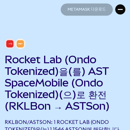
METAMASK 다운로드
METAMASK 다운로드
Rocket Lab (Ondo
Tokenized)을(를) AST
SpaceMobile (Ondo
Tokenized)(으)로 환전
(RKLBon → ASTSon)
RKLBON/ASTSON: 1 ROCKET LAB (ONDO
TOKENIZED)은(는) 1.1546 ASTSON에 해당합니다