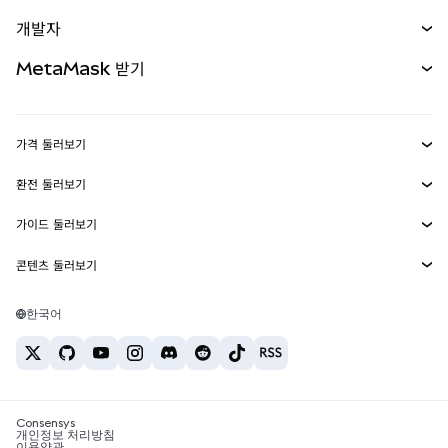
예측 시장
신규
매수
개발자
무기한 선물
신규
카드
문서 보기
MetaMask 받기
실물자산
mUSD
신규
대시보드
Transaction Shield
수익 창출
Smart Accounts Kit
에이전트 지갑
신규
가격 둘러보기
임베디드 지갑
Snaps
비트코인 가격
환전 둘러보기
MetaMask Connect
이더리움 가격
보상
신규
BTC를 USD로 환전
솔라나 가격
가이드 둘러보기
Snaps
보안
ETH를 USD로 환전
BTC 매수
시바이누 가격
USDT를 INR로 환전
콘텐츠 둘러보기
웹3 서비스
고객 지원
ETH 매수
페페 가격
비트코인 지갑
BTC를 USDT로 환전
SOL 매수
채용
테더 가격
솔라나 지갑
한국어
BTC를 INR로 환전
PEPE 매수
연락처
USDC 가격
최고의 암호화폐 카드
ETH를 USDT로 환전
USDT 매수
체인링크 가격
최고의 모바일 암호화폐 지갑
USDT를 PHP로 환전
USDC 매수
Polymarket이란?
BTC를 EUR로 환전
SHIB 매수
Consensys
암호화폐 세금 뉴스
개인정보 처리방침
이용약관