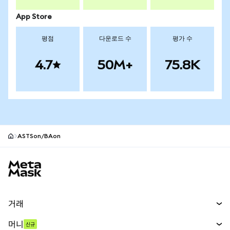
App Store
평점
다운로드 수
평가 수
4.7
50M+
75.8K
ASTSon/BAon
MetaMask 사이트 바닥글
거래
스왑
머니
신규