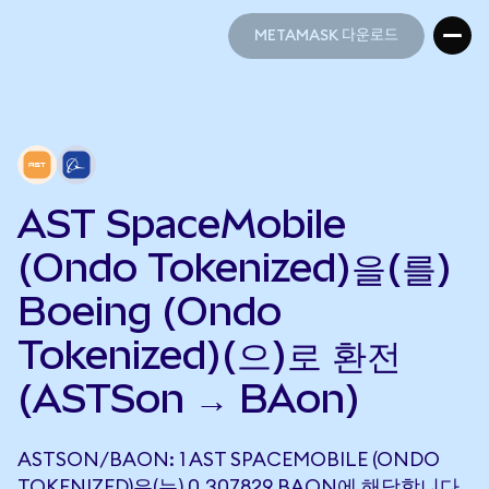
METAMASK 다운로드
METAMASK 다운로드
AST SpaceMobile
(Ondo Tokenized)을(를)
Boeing (Ondo
Tokenized)(으)로 환전
(ASTSon → BAon)
ASTSON/BAON: 1 AST SPACEMOBILE (ONDO
TOKENIZED)은(는) 0.307829 BAON에 해당합니다