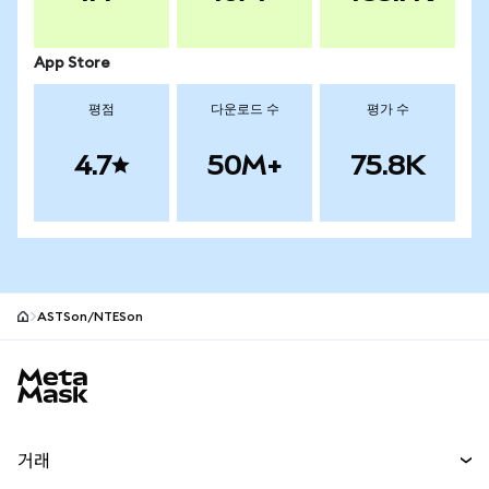
App Store
평점
다운로드 수
평가 수
4.7
50M+
75.8K
ASTSon/NTESon
MetaMask 사이트 바닥글
거래
스왑