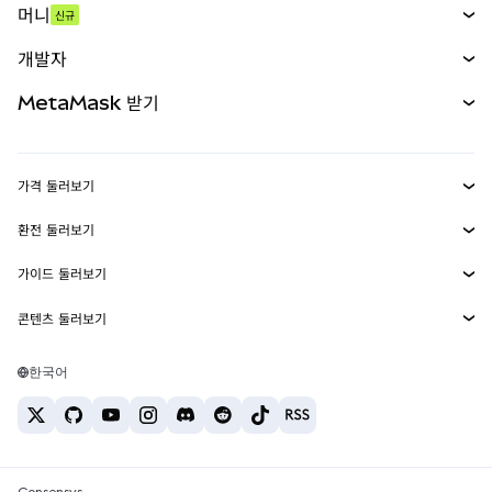
머니
신규
예측 시장
신규
매수
개발자
무기한 선물
신규
카드
문서 보기
MetaMask 받기
실물자산
mUSD
신규
대시보드
Transaction Shield
수익 창출
Smart Accounts Kit
에이전트 지갑
신규
가격 둘러보기
임베디드 지갑
Snaps
비트코인 가격
환전 둘러보기
MetaMask Connect
이더리움 가격
보상
신규
BTC를 USD로 환전
솔라나 가격
가이드 둘러보기
Snaps
보안
ETH를 USD로 환전
BTC 매수
시바이누 가격
USDT를 INR로 환전
콘텐츠 둘러보기
웹3 서비스
고객 지원
ETH 매수
페페 가격
비트코인 지갑
BTC를 USDT로 환전
SOL 매수
채용
테더 가격
솔라나 지갑
한국어
BTC를 INR로 환전
PEPE 매수
연락처
USDC 가격
최고의 암호화폐 카드
ETH를 USDT로 환전
USDT 매수
체인링크 가격
최고의 모바일 암호화폐 지갑
USDT를 PHP로 환전
USDC 매수
Polymarket이란?
BTC를 EUR로 환전
SHIB 매수
Consensys