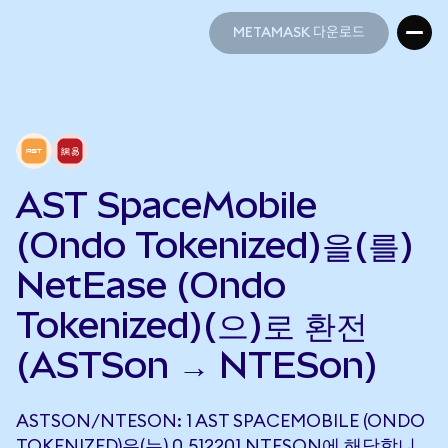
METAMASK 다운로드
METAMASK 다운로드
AST SpaceMobile
(Ondo Tokenized)을(를)
NetEase (Ondo
Tokenized)(으)로 환전
(ASTSon → NTESon)
ASTSON/NTESON: 1 AST SPACEMOBILE (ONDO
TOKENIZED)은(는) 0.512201 NTESON에 해당합니