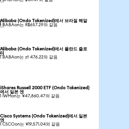
Alibaba (Ondo Tokenized)에서 브라질 헤알

1 BABAon는 R$657.29와 같음
Alibaba (Ondo Tokenized)에서 폴란드 즐로

티
1 BABAon는 zł 476.22와 같음
iShares Russell 2000 ETF (Ondo Tokenized)
에서 일본 엔
1 IWMon는 ¥47,860.47와 같음
Cisco Systems (Ondo Tokenized)에서 일본
엔
1 CSCOon는 ¥19,571.04와 같음