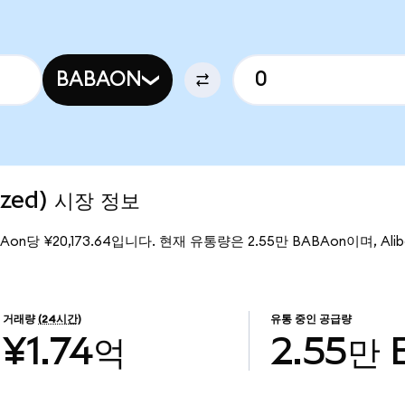
BABAON
ized) 시장 정보
BAon당 ¥20,173.64입니다. 현재 유통량은 2.55만 BABAon이며, Alibab
거래량
(24시간)
유통 중인 공급량
¥1.74억
2.55만