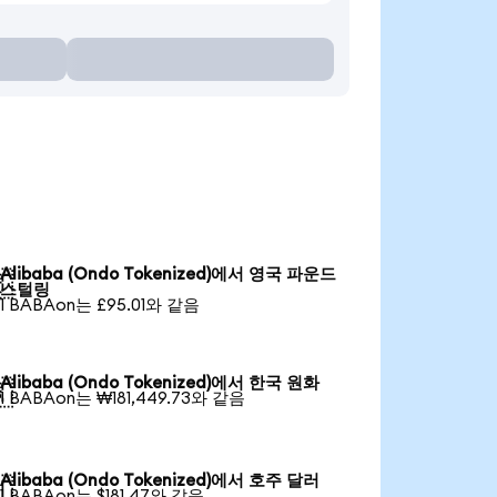
Alibaba (Ondo Tokenized)에서 영국 파운드

스털링
1 BABAon는 £95.01와 같음
Alibaba (Ondo Tokenized)에서 한국 원화

1 BABAon는 ₩181,449.73와 같음
Alibaba (Ondo Tokenized)에서 호주 달러

1 BABAon는 $181.47와 같음