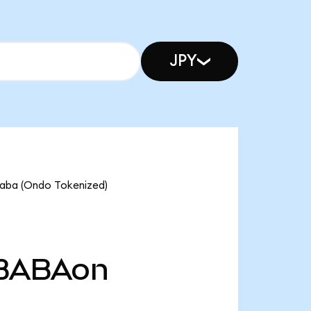
JPY
a (Ondo Tokenized)
BABAon