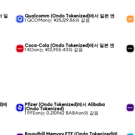
에서 일
Qualcomm (Ondo Tokenized)에서 일본 엔
1 QCOMon는 ¥25,129.86와 같음
Coca-Cola (Ondo Tokenized)에서 일본 엔
1 KOon는 ¥13,955.43와 같음
ed)에
Pfizer (Ondo Tokenized)에서 Alibaba
(Ondo Tokenized)
1 PFEon는 0.210962 BABAon와 같음
Roundhill Memory ETF (Ondo Tokenized)에