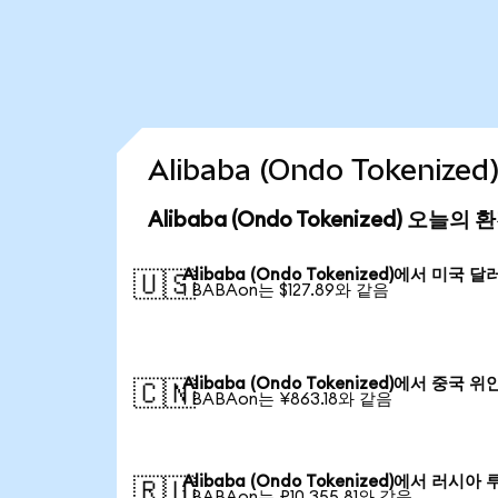
Alibaba (Ondo Tokeni
Alibaba (Ondo Tokenized) 오늘의
Alibaba (Ondo Tokenized)에서 미국 달
🇺🇸
1 BABAon는 $127.89와 같음
Alibaba (Ondo Tokenized)에서 중국 
🇨🇳
1 BABAon는 ¥863.18와 같음
Alibaba (Ondo Tokenized)에서 러시아
🇷🇺
1 BABAon는 ₽10,355.81와 같음