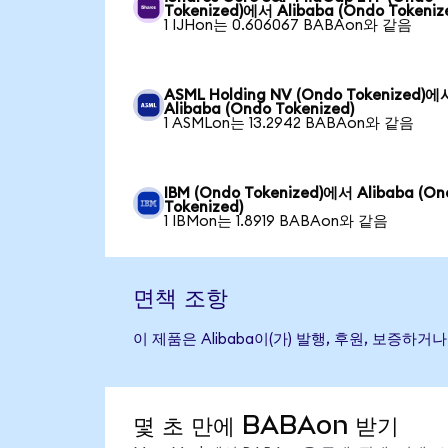
Tokenized)에서 Alibaba (Ondo Tokeniz
1 IJHon는 0.606067 BABAon와 같음
ASML Holding NV (Ondo Tokenized)에
Alibaba (Ondo Tokenized)
1 ASMLon는 13.2942 BABAon와 같음
IBM (Ondo Tokenized)에서 Alibaba (On
Tokenized)
1 IBMon는 1.8919 BABAon와 같음
면책 조항
이 제품은 Alibaba이(가) 발행, 후원, 보증
몇 초 만에 BABAon 받기