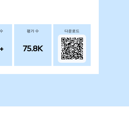
 수
평가 수
다운로드
+
75.8K