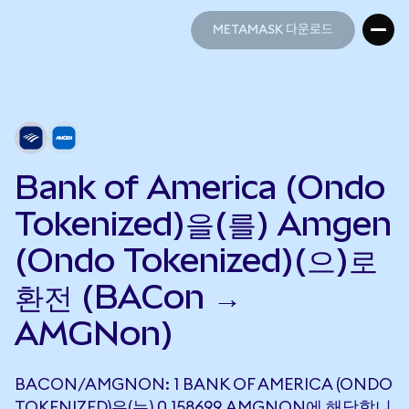
METAMASK 다운로드
METAMASK 다운로드
Bank of America (Ondo
Tokenized)을(를) Amgen
(Ondo Tokenized)(으)로
환전 (BACon →
AMGNon)
BACON/AMGNON: 1 BANK OF AMERICA (ONDO
TOKENIZED)은(는) 0.158699 AMGNON에 해당합니