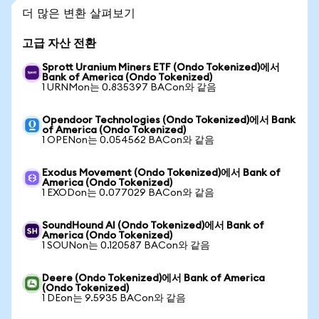
더 많은 변환 살펴보기
고급 자산 전환
Sprott Uranium Miners ETF (Ondo Tokenized)에서
Bank of America (Ondo Tokenized)
1 URNMon는 0.835397 BACon와 같음
Opendoor Technologies (Ondo Tokenized)에서 Bank
of America (Ondo Tokenized)
1 OPENon는 0.054562 BACon와 같음
Exodus Movement (Ondo Tokenized)에서 Bank of
America (Ondo Tokenized)
1 EXODon는 0.077029 BACon와 같음
SoundHound AI (Ondo Tokenized)에서 Bank of
America (Ondo Tokenized)
1 SOUNon는 0.120587 BACon와 같음
Deere (Ondo Tokenized)에서 Bank of America
(Ondo Tokenized)
1 DEon는 9.5935 BACon와 같음