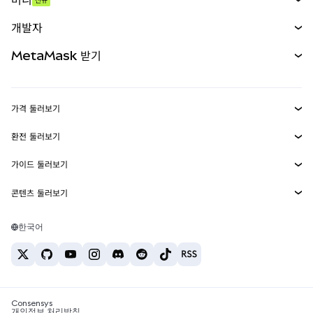
예측 시장
신규
매수
개발자
무기한 선물
신규
카드
문서 보기
MetaMask 받기
실물자산
mUSD
신규
대시보드
Transaction Shield
수익 창출
Smart Accounts Kit
에이전트 지갑
신규
가격 둘러보기
임베디드 지갑
Snaps
비트코인 가격
환전 둘러보기
MetaMask Connect
이더리움 가격
보상
신규
BTC를 USD로 환전
솔라나 가격
가이드 둘러보기
Snaps
보안
ETH를 USD로 환전
BTC 매수
시바이누 가격
USDT를 INR로 환전
콘텐츠 둘러보기
웹3 서비스
고객 지원
ETH 매수
페페 가격
비트코인 지갑
BTC를 USDT로 환전
SOL 매수
채용
테더 가격
솔라나 지갑
한국어
BTC를 INR로 환전
PEPE 매수
연락처
USDC 가격
최고의 암호화폐 카드
ETH를 USDT로 환전
USDT 매수
체인링크 가격
최고의 모바일 암호화폐 지갑
USDT를 PHP로 환전
USDC 매수
Polymarket이란?
BTC를 EUR로 환전
SHIB 매수
Consensys
암호화폐 세금 뉴스
개인정보 처리방침