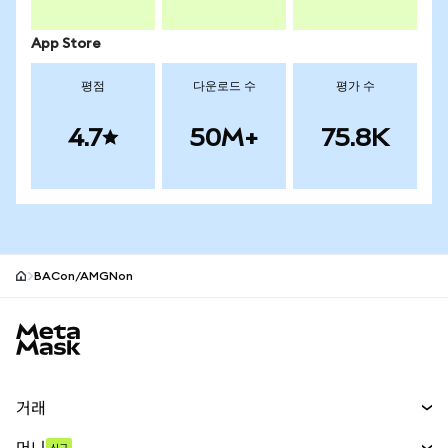
App Store
평점
다운로드 수
평가 수
4.7
50M+
75.8K
BACon/AMGNon
MetaMask 사이트 바닥글
거래
스왑
머니
신규