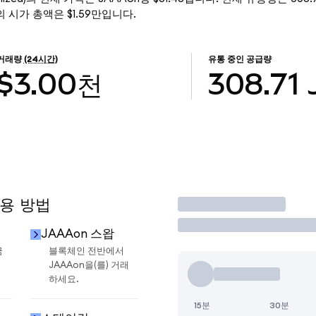
ed)의 시가 총액은 $1.59만입니다.
거래량
(24시간)
유통 중인 공급량
$3.00천
308.71
사용 방법
거래
JAAAon 스왑
금
블록체인 전반에서
JAAAon을(를) 거래
하세요.
15분
30분