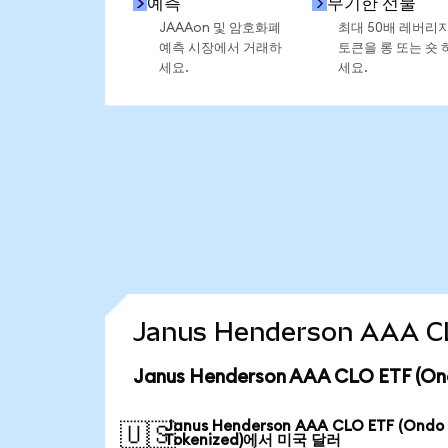
예측
무기한 선물
JAAAon 및 암호화폐
최대 50배 레버리
예측 시장에서 거래하
토큰을 롱 또는 숏 
세요.
세요.
Janus Henderson AAA 
Janus Henderson AAA CLO ETF (
Janus Henderson AAA CLO ETF (Ondo
🇺🇸
Tokenized)에서 미국 달러