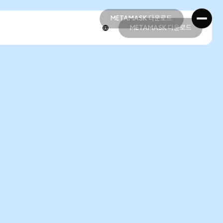
METAMASK 다운로드
METAMASK 다운로드
METAMASK 다운로드
METAMASK 다운로드