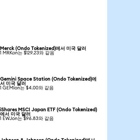
Merck (Ondo Tokenized)에서 미국 달러
1 MRKon는 $129.23와 같음
Gemini Space Station (Ondo Tokenized)에
서 미국 달러
1 GEMIon는 $4.00와 같음
iShares MSCI Japan ETF (Ondo Tokenized)
에서 미국 달러
1 EWJon는 $96.83와 같음