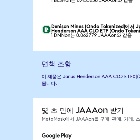
1 BLSHon는 0.453256 JAAAon와 같음
Denison Mines (Ondo Tokenized)에서 J
Henderson AAA CLO ETF (Ondo Tokeni
1 DNNon는 0.062779 JAAAon와 같음
면책 조항
이 제품은 Janus Henderson AAA CLO
됩니다.
몇 초 만에 JAAAon 받기
MetaMask에서 JAAAon을 구매, 판매, 거래
Google Play