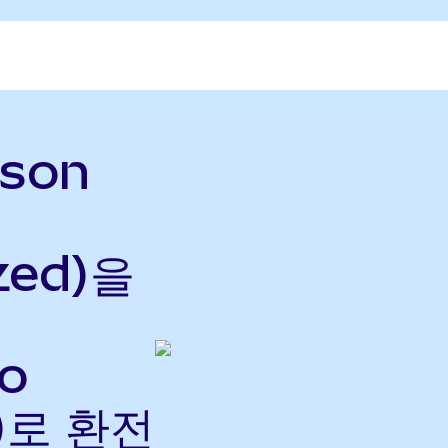
rson
zed)을
o
으)로 환전