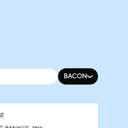
BACON
보
1 JAAAon이며, Janus