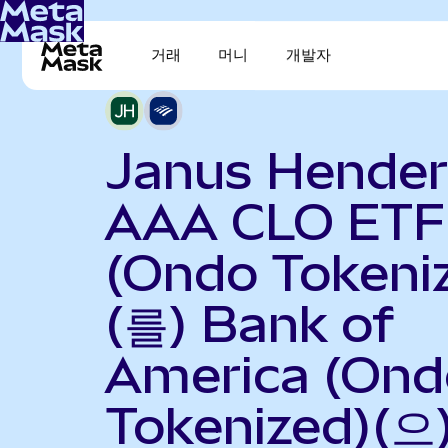
거래
머니
개발자
Janus Hende
AAA CLO ETF
(Ondo Tokeni
(를) Bank of
America (Ond
Tokenized)(