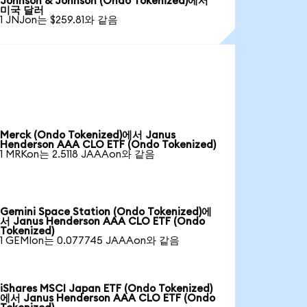
Johnson & Johnson (Ondo Tokenized)에서
미국 달러
1 JNJon는 $259.81와 같음
Merck (Ondo Tokenized)에서 Janus
Henderson AAA CLO ETF (Ondo Tokenized)
1 MRKon는 2.5118 JAAAon와 같음
Gemini Space Station (Ondo Tokenized)에
서 Janus Henderson AAA CLO ETF (Ondo
Tokenized)
1 GEMIon는 0.077745 JAAAon와 같음
iShares MSCI Japan ETF (Ondo Tokenized)
에서 Janus Henderson AAA CLO ETF (Ondo