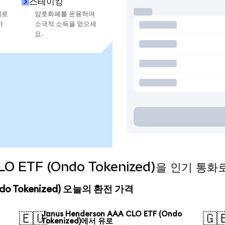
스테이킹
지로
암호화폐를 운용하여
하
소극적 소득을 얻으세
요.
CLO ETF (Ondo Tokenized)을 인기 
Ondo Tokenized) 오늘의 환전 가격
Janus Henderson AAA CLO ETF (Ondo
🇪🇺
🇬
Tokenized)에서 유로