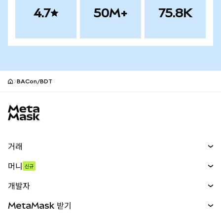
4.7
50M+
75.8K
BACon/BDT
MetaMask 사이트 바닥글
거래
스왑
머니
신규
예측 시장
신규
매수
개발자
무기한 선물
신규
카드
문서 보기
MetaMask 받기
실물자산
mUSD
신규
대시보드
Transaction Shield