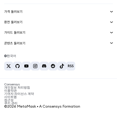
수익 창출
Smart Accounts Kit
에이전트 지갑
신규
가격 둘러보기
임베디드 지갑
Snaps
비트코인 가격
환전 둘러보기
MetaMask Connect
이더리움 가격
보상
신규
BTC를 USD로 환전
솔라나 가격
가이드 둘러보기
Snaps
보안
ETH를 USD로 환전
BTC 매수
시바이누 가격
USDT를 INR로 환전
콘텐츠 둘러보기
웹3 서비스
고객 지원
ETH 매수
페페 가격
비트코인 지갑
BTC를 USDT로 환전
SOL 매수
채용
테더 가격
솔라나 지갑
한국어
BTC를 INR로 환전
PEPE 매수
연락처
USDC 가격
최고의 암호화폐 카드
ETH를 USDT로 환전
USDT 매수
체인링크 가격
최고의 모바일 암호화폐 지갑
USDT를 PHP로 환전
USDC 매수
Polymarket이란?
BTC를 EUR로 환전
SHIB 매수
Consensys
암호화폐 세금 뉴스
개인정보 처리방침
이용약관
BNB 매수
기여자 라이선스 계약
암호화폐 매수 방법
사이트맵
접근성
비트코인 매도 방법
쿠키 관리
©2026 MetaMask • A Consensys Formation