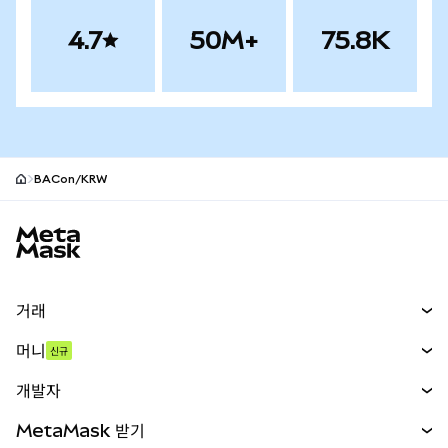
4.7
50M+
75.8K
BACon/KRW
MetaMask 사이트 바닥글
거래
스왑
머니
신규
예측 시장
신규
매수
개발자
무기한 선물
신규
카드
문서 보기
MetaMask 받기
실물자산
mUSD
신규
대시보드