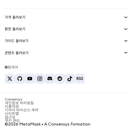
Transaction Shield
수익 창출
Smart Accounts Kit
에이전트 지갑
신규
가격 둘러보기
임베디드 지갑
Snaps
비트코인 가격
환전 둘러보기
MetaMask Connect
이더리움 가격
보상
신규
BTC를 USD로 환전
솔라나 가격
가이드 둘러보기
Snaps
보안
ETH를 USD로 환전
BTC 매수
시바이누 가격
USDT를 INR로 환전
콘텐츠 둘러보기
웹3 서비스
고객 지원
ETH 매수
페페 가격
비트코인 지갑
BTC를 USDT로 환전
SOL 매수
채용
테더 가격
솔라나 지갑
한국어
BTC를 INR로 환전
PEPE 매수
연락처
USDC 가격
최고의 암호화폐 카드
ETH를 USDT로 환전
USDT 매수
체인링크 가격
최고의 모바일 암호화폐 지갑
USDT를 PHP로 환전
USDC 매수
Polymarket이란?
BTC를 EUR로 환전
SHIB 매수
Consensys
암호화폐 세금 뉴스
개인정보 처리방침
이용약관
BNB 매수
기여자 라이선스 계약
암호화폐 매수 방법
사이트맵
접근성
비트코인 매도 방법
쿠키 관리
©2026 MetaMask • A Consensys Formation