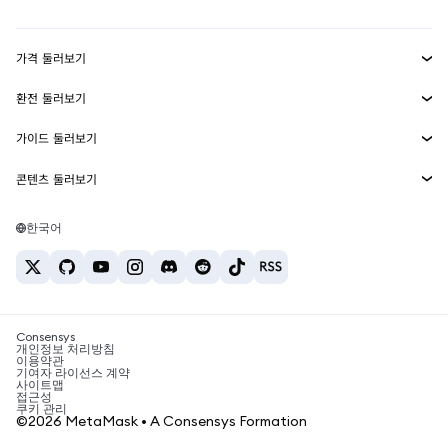
Transaction Shield
수익 창출
Smart Accounts Kit
에이전트 지갑
신규
가격 둘러보기
임베디드 지갑
Snaps
비트코인 가격
환전 둘러보기
MetaMask Connect
이더리움 가격
보상
신규
BTC를 USD로 환전
솔라나 가격
가이드 둘러보기
Snaps
보안
ETH를 USD로 환전
BTC 매수
시바이누 가격
USDT를 INR로 환전
콘텐츠 둘러보기
웹3 서비스
고객 지원
ETH 매수
페페 가격
비트코인 지갑
BTC를 USDT로 환전
SOL 매수
채용
테더 가격
솔라나 지갑
한국어
BTC를 INR로 환전
PEPE 매수
연락처
USDC 가격
최고의 암호화폐 카드
ETH를 USDT로 환전
USDT 매수
체인링크 가격
최고의 모바일 암호화폐 지갑
USDT를 PHP로 환전
USDC 매수
Polymarket이란?
BTC를 EUR로 환전
SHIB 매수
Consensys
암호화폐 세금 뉴스
개인정보 처리방침
이용약관
BNB 매수
기여자 라이선스 계약
암호화폐 매수 방법
사이트맵
접근성
비트코인 매도 방법
쿠키 관리
©2026 MetaMask • A Consensys Formation