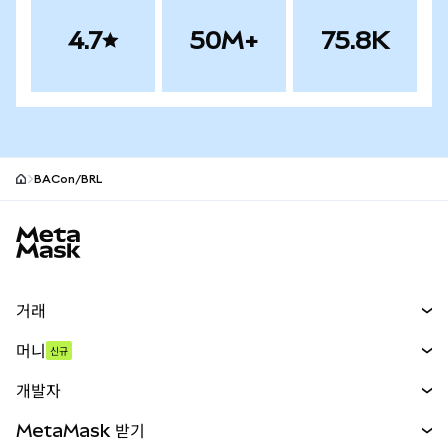
4.7
50M+
75.8K
BACon/BRL
MetaMask 사이트 바닥글
거래
스왑
머니
신규
예측 시장
신규
매수
개발자
무기한 선물
신규
카드
문서 보기
MetaMask 받기
실물자산
mUSD
신규
대시보드