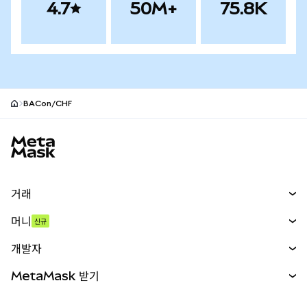
4.7
50M+
75.8K
BACon/CHF
MetaMask 사이트 바닥글
거래
스왑
머니
신규
예측 시장
신규
매수
개발자
무기한 선물
신규
카드
문서 보기
MetaMask 받기
실물자산
mUSD
신규
대시보드
Transaction Shield