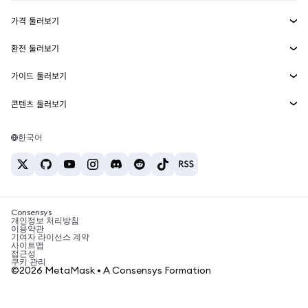
수익 창출
Smart Accounts Kit
에이전트 지갑
신규
가격 둘러보기
임베디드 지갑
Snaps
비트코인 가격
환전 둘러보기
MetaMask Connect
이더리움 가격
보상
신규
BTC를 USD로 환전
솔라나 가격
가이드 둘러보기
Snaps
보안
ETH를 USD로 환전
BTC 매수
시바이누 가격
USDT를 INR로 환전
콘텐츠 둘러보기
웹3 서비스
고객 지원
ETH 매수
페페 가격
비트코인 지갑
BTC를 USDT로 환전
SOL 매수
채용
테더 가격
솔라나 지갑
한국어
BTC를 INR로 환전
PEPE 매수
연락처
USDC 가격
최고의 암호화폐 카드
ETH를 USDT로 환전
USDT 매수
체인링크 가격
최고의 모바일 암호화폐 지갑
USDT를 PHP로 환전
USDC 매수
Polymarket이란?
BTC를 EUR로 환전
SHIB 매수
Consensys
암호화폐 세금 뉴스
개인정보 처리방침
이용약관
BNB 매수
기여자 라이선스 계약
암호화폐 매수 방법
사이트맵
접근성
비트코인 매도 방법
쿠키 관리
©2026 MetaMask • A Consensys Formation