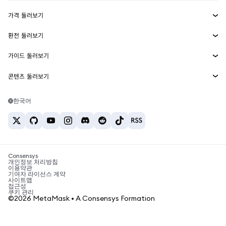
수익 창출
Smart Accounts Kit
에이전트 지갑
신규
가격 둘러보기
임베디드 지갑
Snaps
비트코인 가격
환전 둘러보기
MetaMask Connect
이더리움 가격
보상
신규
BTC를 USD로 환전
솔라나 가격
가이드 둘러보기
Snaps
보안
ETH를 USD로 환전
BTC 매수
시바이누 가격
USDT를 INR로 환전
콘텐츠 둘러보기
웹3 서비스
고객 지원
ETH 매수
페페 가격
비트코인 지갑
BTC를 USDT로 환전
SOL 매수
채용
테더 가격
솔라나 지갑
한국어
BTC를 INR로 환전
PEPE 매수
연락처
USDC 가격
최고의 암호화폐 카드
ETH를 USDT로 환전
USDT 매수
체인링크 가격
최고의 모바일 암호화폐 지갑
USDT를 PHP로 환전
USDC 매수
Polymarket이란?
BTC를 EUR로 환전
SHIB 매수
Consensys
암호화폐 세금 뉴스
개인정보 처리방침
이용약관
BNB 매수
기여자 라이선스 계약
암호화폐 매수 방법
사이트맵
접근성
비트코인 매도 방법
쿠키 관리
©2026 MetaMask • A Consensys Formation