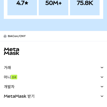
4.7
50M+
75.8K
BACon/CNY
MetaMask 사이트 바닥글
거래
스왑
머니
신규
예측 시장
신규
매수
개발자
무기한 선물
신규
카드
문서 보기
MetaMask 받기
실물자산
mUSD
신규
대시보드
Transaction Shield