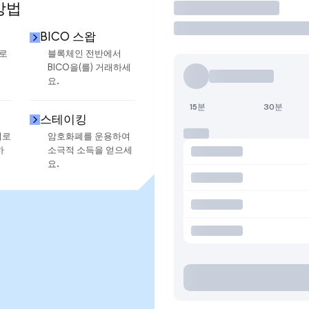
방법
거래
BICO 스왑
으로
블록체인 전반에서
BICO을(를) 거래하세
요.
15분
30분
스테이킹
지로
암호화폐를 운용하여
하
소극적 소득을 얻으세
요.