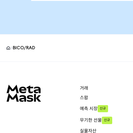
BICO/RAD
MetaMask 사이트 바닥글
거래
스왑
예측 시장
신규
무기한 선물
신규
실물자산