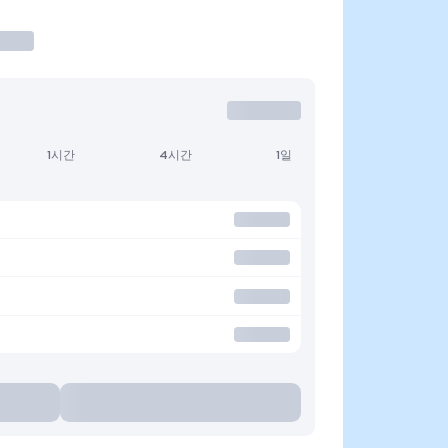
1시간
4시간
1일