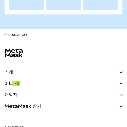
RAD/BICO
MetaMask 사이트 바닥글
거래
스왑
머니
신규
예측 시장
신규
매수
개발자
무기한 선물
신규
카드
문서 보기
MetaMask 받기
실물자산
mUSD
신규
대시보드
Transaction Shield
수익 창출
Smart Accounts Kit
에이전트 지갑
신규