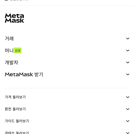
MetaMask 사이트 바닥글
거래
스왑
머니
신규
예측 시장
신규
매수
개발자
무기한 선물
신규
카드
문서 보기
MetaMask 받기
실물자산
mUSD
신규
대시보드
Transaction Shield
수익 창출
Smart Accounts Kit
에이전트 지갑
신규
가격 둘러보기
임베디드 지갑
Snaps
비트코인 가격
환전 둘러보기
MetaMask Connect
이더리움 가격
보상
신규
BTC를 USD로 환전
솔라나 가격
가이드 둘러보기
Snaps
보안
ETH를 USD로 환전
BTC 매수
시바이누 가격
USDT를 INR로 환전
콘텐츠 둘러보기
웹3 서비스