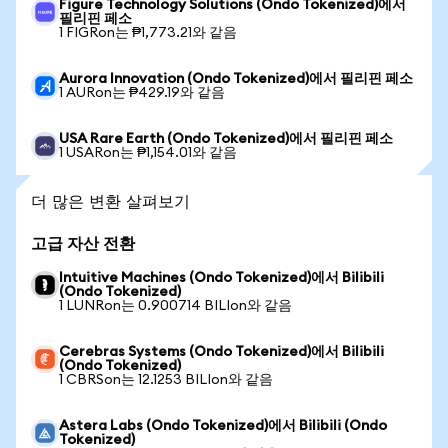
Figure Technology Solutions (Ondo Tokenized)에서
필리핀 페소
1 FIGRon는 ₱1,773.21와 같음
Aurora Innovation (Ondo Tokenized)에서 필리핀 페소
1 AURon는 ₱429.19와 같음
USA Rare Earth (Ondo Tokenized)에서 필리핀 페소
1 USARon는 ₱1,154.01와 같음
더 많은 변환 살펴보기
고급 자산 전환
Intuitive Machines (Ondo Tokenized)에서 Bilibili
(Ondo Tokenized)
1 LUNRon는 0.900714 BILIon와 같음
Cerebras Systems (Ondo Tokenized)에서 Bilibili
(Ondo Tokenized)
1 CBRSon는 12.1253 BILIon와 같음
Astera Labs (Ondo Tokenized)에서 Bilibili (Ondo
Tokenized)