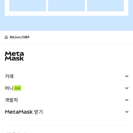
BILIon/GBP
MetaMask 사이트 바닥글
거래
스왑
머니
신규
예측 시장
신규
매수
개발자
무기한 선물
신규
카드
문서 보기
MetaMask 받기
실물자산
mUSD
신규
대시보드
Transaction Shield
수익 창출
Smart Accounts Kit
에이전트 지갑
신규