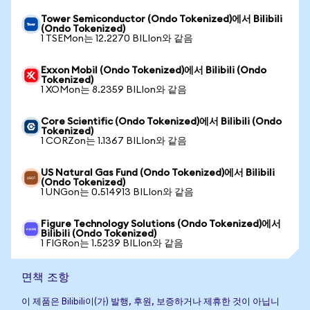
Tower Semiconductor (Ondo Tokenized)에서 Bilibili
(Ondo Tokenized)
1 TSEMon는 12.2270 BILIon와 같음
Exxon Mobil (Ondo Tokenized)에서 Bilibili (Ondo
Tokenized)
1 XOMon는 8.2359 BILIon와 같음
Core Scientific (Ondo Tokenized)에서 Bilibili (Ondo
Tokenized)
1 CORZon는 1.1367 BILIon와 같음
US Natural Gas Fund (Ondo Tokenized)에서 Bilibili
(Ondo Tokenized)
1 UNGon는 0.514913 BILIon와 같음
Figure Technology Solutions (Ondo Tokenized)에서
Bilibili (Ondo Tokenized)
1 FIGRon는 1.5239 BILIon와 같음
면책 조항
이 제품은 Bilibili이(가) 발행, 후원, 보증하거나 제휴한 것이 아닙니